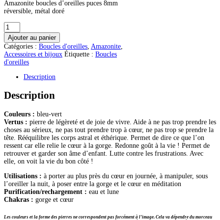
Amazonite boucles d’oreilles puces 8mm
réversible, métal doré
quantité
de
Ajouter au panier
Amazonite
Catégories :
Boucles d'oreilles
,
Amazonite
,
boucles
Accessoires et bijoux
Étiquette :
Boucles
d'oreilles
d'oreilles
réversibles
Description
Description
Couleurs :
bleu-vert
Vertus :
pierre de légèreté et de joie de vivre. Aide à ne pas trop prendre les
choses au sérieux, ne pas tout prendre trop à cœur, ne pas trop se prendre la
tête. Rééquilibre les corps astral et éthérique. Permet de dire ce que l’on
ressent car elle relie le cœur à la gorge. Redonne goût à la vie ! Permet de
retrouver et garder son âme d’enfant. Lutte contre les frustrations. Avec
elle, on voit la vie du bon côté !
Utilisations :
à porter au plus près du cœur en journée, à manipuler, sous
l’oreiller la nuit, à poser entre la gorge et le cœur en méditation
Purification/rechargement :
eau et lune
Chakras :
gorge et cœur
Les couleurs et la forme des pierres ne correspondent pas forcément à l’image. Cela va dépendre du morceau