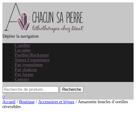
Déplier la navigation
L’atelier
Les soins
Purifier/Recharger
Tentez l’expérience
Par symptômes
Par chakras
Par forme
Contact
0
Accueil
/
Boutique
/
Accessoires et bijoux
/ Amazonite boucles d’oreilles
réversibles