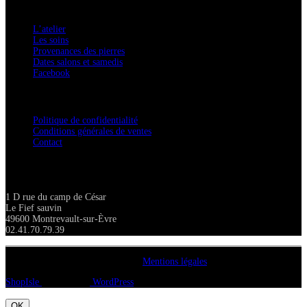
A savoir
L’atelier
Les soins
Provenances des pierres
Dates salons et samedis
Facebook
Confidentialité / Normes RGPD
Politique de confidentialité
Conditions générales de ventes
Contact
Adresse
1 D rue du camp de César
Le Fief sauvin
49600 Montrevault-sur-Èvre
02.41.70.79.39
Copyright A chacun sa pierre 2018
Mentions légales
ShopIsle
propulsé par
WordPress
OK