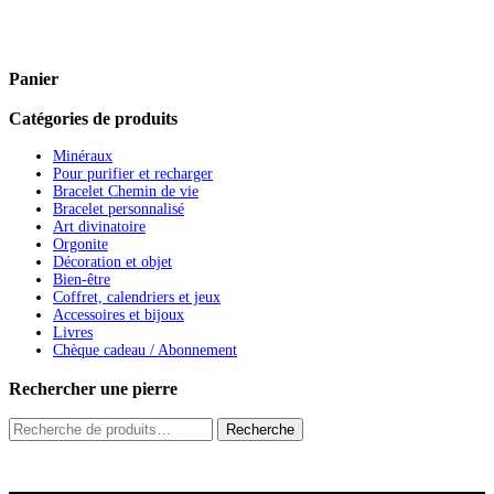
Panier
Catégories de produits
Minéraux
Pour purifier et recharger
Bracelet Chemin de vie
Bracelet personnalisé
Art divinatoire
Orgonite
Décoration et objet
Bien-être
Coffret, calendriers et jeux
Accessoires et bijoux
Livres
Chèque cadeau / Abonnement
Rechercher une pierre
Recherche
Recherche
pour :