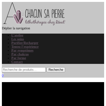
Déplier la navigation
L’atelier
Les soins
Purifier/Recharger
Tentez l’expérience
Par symptômes
Par chakras
Par forme
Contact
0