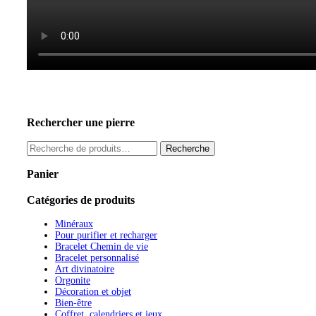
Rechercher une pierre
Recherche
Recherche
pour :
Panier
Catégories de produits
Minéraux
Pour purifier et recharger
Bracelet Chemin de vie
Bracelet personnalisé
Art divinatoire
Orgonite
Décoration et objet
Bien-être
Coffret, calendriers et jeux