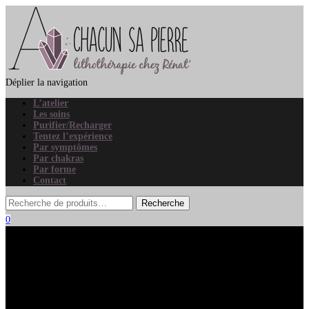
Déplier la navigation
L’atelier
Les soins
Purifier/Recharger
Tentez l’expérience
Par symptômes
Par chakras
Par forme
Contact
0