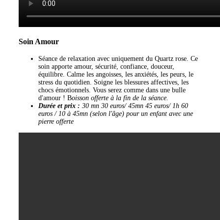
Soin Amour
Séance de relaxation avec uniquement du Quartz rose. Ce
soin apporte amour, sécurité, confiance, douceur,
équilibre. Calme les angoisses, les anxiétés, les peurs, le
stress du quotidien. Soigne les blessures affectives, les
chocs émotionnels. Vous serez comme dans une bulle
d'amour ! B
oisson offerte à la fin de la séance.
Durée et prix :
30 mn 30 euros/ 45mn 45 euros/ 1h 60
euros / 10 à 45mn (selon l'âge) pour un enfant avec une
pierre offerte