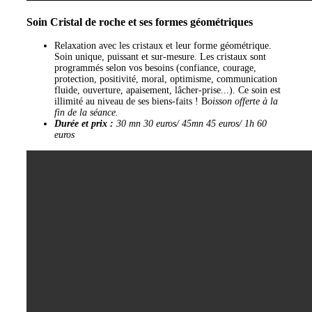
Soin Cristal de roche et ses formes géométriques
Relaxation avec les cristaux et leur forme géométrique.
Soin unique, puissant et sur-mesure. Les cristaux sont
programmés selon vos besoins (confiance, courage,
protection, positivité, moral, optimisme, communication
fluide, ouverture, apaisement, lâcher-prise...). Ce soin est
illimité au niveau de ses biens-faits ! B
oisson offerte à la
fin de la séance.
Durée et prix :
30 mn 30 euros/ 45mn 45 euros/ 1h 60
euros