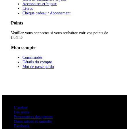
Accessoires et bijoux
Livres
Chèque cadeau / Abonnement
Points
Veuillez vous connecter si vous souhaitez voir vos points de
fidélité
Mon compte
Commandes
Détails du compte
Mot de passe perdu
A savoir
L’atelier
Les soins
Provenances des pierres
Dates salons et samedis
Facebook