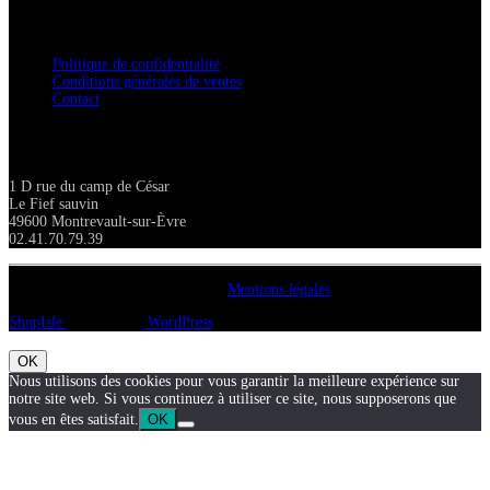
Confidentialité / Normes RGPD
Politique de confidentialité
Conditions générales de ventes
Contact
Adresse
1 D rue du camp de César
Le Fief sauvin
49600 Montrevault-sur-Èvre
02.41.70.79.39
Copyright A chacun sa pierre 2018
Mentions légales
ShopIsle
propulsé par
WordPress
OK
Nous utilisons des cookies pour vous garantir la meilleure expérience sur
notre site web. Si vous continuez à utiliser ce site, nous supposerons que
vous en êtes satisfait.
OK