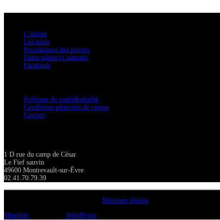
A savoir
L’atelier
Les soins
Provenances des pierres
Dates salons et samedis
Facebook
Confidentialité / Normes RGPD
Politique de confidentialité
Conditions générales de ventes
Contact
Adresse
1 D rue du camp de César
Le Fief sauvin
49600 Montrevault-sur-Èvre
02.41.70.79.39
Copyright A chacun sa pierre 2018
Mentions légales
ShopIsle
propulsé par
WordPress