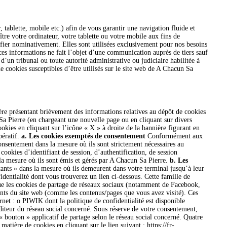
 tablette, mobile etc.) afin de vous garantir une navigation fluide et
ître votre ordinateur, votre tablette ou votre mobile aux fins de
ifier nominativement. Elles sont utilisées exclusivement pour nos besoins
 ces informations ne fait l’objet d’une communication auprès de tiers sauf
’un tribunal ou toute autorité administrative ou judiciaire habilitée à
de cookies susceptibles d’être utilisés sur le site web de A Chacun Sa
re présentant brièvement des informations relatives au dépôt de cookies
 Sa Pierre (en chargeant une nouvelle page ou en cliquant sur divers
kies en cliquant sur l’icône « X » à droite de la bannière figurant en
pératif.
a. Les cookies exemptés de consentement
Conformément aux
nsentement dans la mesure où ils sont strictement nécessaires au
ookies d’identifiant de session, d’authentification, de session
 la mesure où ils sont émis et gérés par A Chacun Sa Pierre.
b. Les
stants » dans la mesure où ils demeurent dans votre terminal jusqu’à leur
fidentialité dont vous trouverez un lien ci-dessous. Cette famille de
ue les cookies de partage de réseaux sociaux (notamment de Facebook,
ments du site web (comme les contenus/pages que vous avez visité). Ces
rnet : o PIWIK dont la politique de confidentialité est disponible
éditeur du réseau social concerné. Sous réserve de votre consentement,
 bouton » applicatif de partage selon le réseau social concerné. Quatre
atière de cookies en cliquant sur le lien suivant : https://fr-