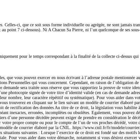
. Celles-ci, que ce soit sous forme individuelle ou agrégée, ne sont jamais tra
et au point 7 ci-dessous). Ni A Chacun Sa Pierre, ni l’un quelconque de ses sous
quement pour le temps correspondant à la finalité de la collecte ci-dessus qui 
es, que vous pouvez exercer en nous écrivant à l’adresse postale mentionnée au 
s Personnelles qui vous concernent. Cependant, en raison de l’obligation de sé
demande sera traitée sous réserve que vous rapportiez la preuve de votre ident
une photocopie signée de votre titre d’identité valide (en cas de demande adress
eur nombre, leur caractère répétitif ou systématique). Pour vous aider dans vo
 vous trouverez en cliquant sur le lien suivant un modèle de courrier élaboré p
t de rectification des données Au titre de ce droit, la législation vous habilite 
ant inexactes, erronées, incomplètes ou obsolètes. Egalement, vous pouvez défini
itiers d’une personne décédée peuvent exiger de prendre en considération le décè
votre propre compte ou pour le compte de l’un de vos proches décédé, votre droi
 modèle de courrier élaboré par la CNIL. https://www.cnil.fr/fr/modele/courrier
 situations suivantes : Lorsque l’exercice de ce droit est fondé sur des motifs l
rciale. Pour vous aider dans votre démarche, notamment si vous désirez exercer v