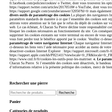
fr.facebook.com/policies/cookies/ o Twitter, dont vous trouverez les option
https://support.twitter.com/articles/20170518# o YouTube, dont vous trou
https://support.google.com/youtube/answer/32050?hl=fr mais également la 
divers outils de paramétrage des cookies
La plupart des navigateurs In
paramètres standards de manière à ce que l’ensemble des cookies soit r
attirons votre attention sur le fait que le refus du dépôt de cookies sur v
web. Le cas échéant, A Chacun Sa Pierre décline toute responsabilité con
bloquer les cookies nécessaires au fonctionnement du site. Ces conséque
supprimer les cookies existants sur votre terminal ou encore de vous sig
vous font perdre tout le bénéfice apporté par le cookie. Veuillez ci-dess
paramétrage de votre navigateur Internet
Chaque navigateur Internet 
ci-dessous les liens vers l’aide nécessaire pour accéder au menu de votr
desactiver-cookies Internet Explorer : https://support.microsoft.com/f
https://support.apple.com/kb/PH21411?viewlocale=fr_FR&locale=fr_FR Pou
https://www.cnil.fr/fr/cookies-les-outils-pour-les-maitriser.
e. Le paramé
Chacun Sa Pierre. Si l’ensemble des cookies sont désactivés, le bandeau 
d’informations relative à la présente politique des cookies, merci de bien
Rechercher une pierre
Recherche
Recherche
pour :
Panier
Catégories de produits