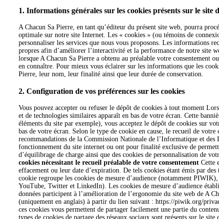
1. Informations générales sur les cookies présents sur le sit
A Chacun Sa Pierre, en tant qu’éditeur du présent site web, pourra procéd
optimale sur notre site Internet. Les « cookies » (ou témoins de connexion
personnaliser les services que nous vous proposons. Les informations rec
propres afin d’améliorer l’interactivité et la performance de notre site 
lorsque A Chacun Sa Pierre a obtenu au préalable votre consentement ou bi
en connaître. Pour mieux vous éclairer sur les informations que les cookie
Pierre, leur nom, leur finalité ainsi que leur durée de conservation.
2. Configuration de vos préférences sur les cookies
Vous pouvez accepter ou refuser le dépôt de cookies à tout moment Lors 
et de technologies similaires apparaît en bas de votre écran. Cette bann
éléments du site par exemple), vous acceptez le dépôt de cookies sur vot
bas de votre écran. Selon le type de cookie en cause, le recueil de votre
recommandations de la Commission Nationale de l’Informatique et des Lib
fonctionnement du site internet ou ont pour finalité exclusive de permett
d’équilibrage de charge ainsi que des cookies de personnalisation de vot
cookies nécessitant le recueil préalable de votre consentement
Cette e
effacement ou leur date d’expiration. De tels cookies étant émis par des t
cookie regroupe les cookies de mesure d’audience (notamment PIWIK), le
YouTube, Twitter et LinkedIn). Les cookies de mesure d’audience établiss
données participent à l’amélioration de l’ergonomie du site web de A Chac
(uniquement en anglais) à partir du lien suivant : https://piwik.org/priv
ces cookies vous permettent de partager facilement une partie du contenu
types de cookies de partage des réseaux sociaux sont présents sur le site 