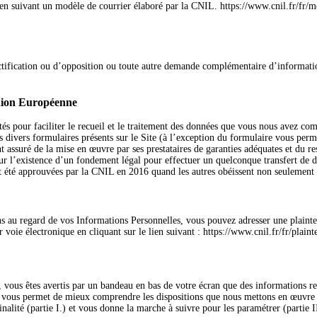
 lien suivant un modèle de courrier élaboré par la CNIL. https://www.cnil.fr/fr
tification ou d’opposition ou toute autre demande complémentaire d’informatio
’Union Européenne
tés pour faciliter le recueil et le traitement des données que vous nous avez c
 divers formulaires présents sur le Site (à l’exception du formulaire vous perme
assuré de la mise en œuvre par ses prestataires de garanties adéquates et du resp
ur l’existence d’un fondement légal pour effectuer un quelconque transfert de don
nt été approuvées par la CNIL en 2016 quand les autres obéissent non seulement
ns au regard de vos Informations Personnelles, vous pouvez adresser une plaint
ie électronique en cliquant sur le lien suivant : https://www.cnil.fr/fr/plainte
vous êtes avertis par un bandeau en bas de votre écran que des informations rela
s vous permet de mieux comprendre les dispositions que nous mettons en œuvre 
nalité (partie I.) et vous donne la marche à suivre pour les paramétrer (partie I