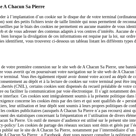
e de A Chacun Sa Pierre
er à l’implantation d’un cookie sur le disque dur de votre terminal (ordinateur,
) sont des petits fichiers texte de taille limitée qui nous permettent de reconna
ueillies par le biais des cookies ne permettent en aucune manière de vous ident
web et de vous adresser des contenus adaptés à vos centres d’intérêts. Aucune de
en lorsque la divulgation de ces informations est requise par la loi, sur ordre d
s identifient, vous trouverez ci-dessous un tableau listant les différents types 
de votre première connexion sur le site web de A Chacun Sa Pierre, une banniè
ière vous avertit qu’en poursuivant votre navigation sur le site web de A Chacun
re terminal. Vous êtes également réputé avoir donné votre accord au dépôt de coo
 consentement au dépôt et à la lecture de cookies sur votre terminal peut être im
ertés (CNIL), certains cookies sont dispensés du recueil préalable de votre co
re ou faciliter la communication par voie électronique. Il s’agit notamment des c
re interface. Ces cookies sont intégralement soumis à la présente politique dans
xigence concerne les cookies émis par des tiers et qui sont qualifiés de « persi
iers, leur utilisation et leur dépôt sont soumis à leurs propres politiques de con
s cookies publicitaires (auxquels A Chacun Sa Pierre n’a pas recours) ainsi q
ent des statistiques concernant la fréquentation et l’utilisation de divers élé
un Sa Pierre. Un outil de mesure d’audience est utilisé sur le présent site inte
acy-policy/ Les cookies de partage des réseaux sociaux sont émis et gérés par l’
 publié sur le site de A Chacun Sa Pierre, notamment par l’intermédiaire d’un «
de A Chacun Sa Pierre : o Facebook, dont vous pouvez consulter la politique en m