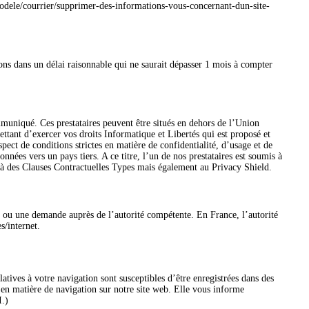
/modele/courrier/supprimer-des-informations-vous-concernant-dun-site-
ns dans un délai raisonnable qui ne saurait dépasser 1 mois à compter
ommuniqué. Ces prestataires peuvent être situés en dehors de l’Union
ttant d’exercer vos droits Informatique et Libertés qui est proposé et
ect de conditions strictes en matière de confidentialité, d’usage et de
nées vers un pays tiers. A ce titre, l’un de nos prestataires est soumis à
 à des Clauses Contractuelles Types mais également au Privacy Shield.
e ou une demande auprès de l’autorité compétente. En France, l’autorité
s/internet.
tives à votre navigation sont susceptibles d’être enregistrées dans des
en matière de navigation sur notre site web. Elle vous informe
I.)