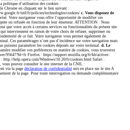
a politique d’utilisation des cookies :
e Chrome en cliquant sur le lien suivant :
w.google.fr/intl/fr/policies/technologies/cookies/
c. Vous disposez de
orisé. Votre navigateur vous offre l’opportunité de modifier ces
acceptée ou refusée en fonction de leur émetteur. ATTENTION : Nous
insi que votre accès à certains services ou fonctionnalités du présent site
 qui interviennent en raison de votre choix de refuser, supprimer ou
 indemnité de ce fait. Votre navigateur vous permet également de
rminal. Ces paramétrages n’ont pas d’incidence sur votre navigation mais
ous puissiez paramétrer les cookies déposés sur votre terminal.
d. Le
anière modifier vos préférences en matière de cookies, vous trouverez
er/95647?hl=fr Firefox : https://support.mozilla.org/fr/kb/activer-
 : http://help.opera.com/Windows/10.20/fr/cookies.html Safari :
vous pouvez consulter le site internet de la CNIL :
ent via la page
déclaration de confidentialité
mis en place sur le site A
chissement de la page. Pour toute interrogation ou demande complémentaire