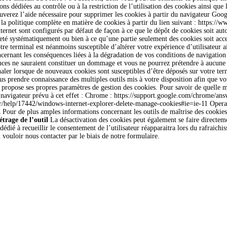
s dédiées au contrôle ou à la restriction de l’utilisation des cookies ainsi que l
verez l’aide nécessaire pour supprimer les cookies à partir du navigateur Googl
politique complète en matière de cookies à partir du lien suivant : https://ww
ternet sont configurés par défaut de façon à ce que le dépôt de cookies soit aut
ejeté systématiquement ou bien à ce qu’une partie seulement des cookies soit 
otre terminal est néanmoins susceptible d’altérer votre expérience d’utilisateur a
cernant les conséquences liées à la dégradation de vos conditions de navigation
nces ne sauraient constituer un dommage et vous ne pourrez prétendre à aucune
naler lorsque de nouveaux cookies sont susceptibles d’être déposés sur votre te
ous prendre connaissance des multiples outils mis à votre disposition afin que v
propose ses propres paramètres de gestion des cookies. Pour savoir de quelle m
e navigateur prévu à cet effet : Chrome : https://support.google.com/chrome/answ
r-fr/help/17442/windows-internet-explorer-delete-manage-cookies#ie=ie-11 Opera
r de plus amples informations concernant les outils de maîtrise des cookies, 
trage de l’outil
La désactivation des cookies peut également se faire directem
dédié à recueillir le consentement de l’utilisateur réapparaitra lors du rafrai
 vouloir nous contacter par le biais de notre formulaire.