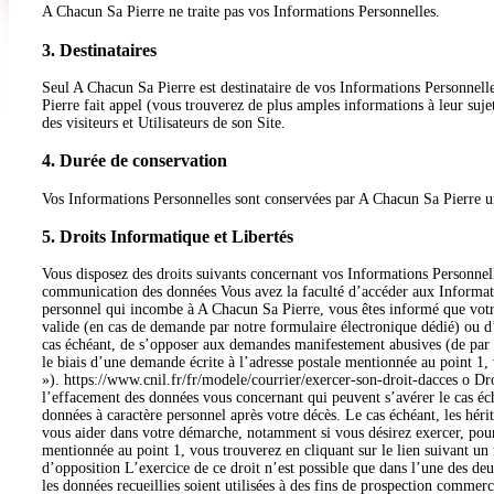
A Chacun Sa Pierre ne traite pas vos Informations Personnelles.
3. Destinataires
Seul A Chacun Sa Pierre est destinataire de vos Informations Personnelles
Pierre fait appel (vous trouverez de plus amples informations à leur suj
des visiteurs et Utilisateurs de son Site.
4. Durée de conservation
Vos Informations Personnelles sont conservées par A Chacun Sa Pierre uni
5. Droits Informatique et Libertés
Vous disposez des droits suivants concernant vos Informations Personnell
communication des données Vous avez la faculté d’accéder aux Information
personnel qui incombe à A Chacun Sa Pierre, vous êtes informé que votre 
valide (en cas de demande par notre formulaire électronique dédié) ou d’
cas échéant, de s’opposer aux demandes manifestement abusives (de par l
le biais d’une demande écrite à l’adresse postale mentionnée au point 1,
»). https://www.cnil.fr/fr/modele/courrier/exercer-son-droit-dacces o Droi
l’effacement des données vous concernant qui peuvent s’avérer le cas éché
données à caractère personnel après votre décès. Le cas échéant, les hér
vous aider dans votre démarche, notamment si vous désirez exercer, pour 
mentionnée au point 1, vous trouverez en cliquant sur le lien suivant un
d’opposition L’exercice de ce droit n’est possible que dans l’une des deux
les données recueillies soient utilisées à des fins de prospection comme