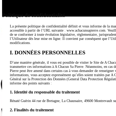
Politique de confidentialité
La présente politique de confidentialité définit et vous informe de la man
accessible à partir de l’URL suivante : www.achacunsapierre.com. Veuill
de se conformer à toute évolution législative, règlementaire, jurisprudent
l’Utilisateur dès leur mise en ligne. Il convient par conséquent que l’Uti
modifications.
I. DONNÉES PERSONNELLES
D’une manière générale, il vous est possible de visiter le Site de A C
transmettre ces informations à A Chacun Sa Pierre. Néanmoins, en cas de 
Pierre peut être amené dans certains cas à vous demander de renseigner 
informations, vous acceptez expressément qu’elles soient traitées par A
Général sur la Protection des Données (General Data Protection Régulati
informe des points suivants :
1. Identité du responsable du traitement
Rénaté Guérin 44 rue de Bretagne, La Chaussaire, 49600 Montrevault s
2. Finalités du traitement