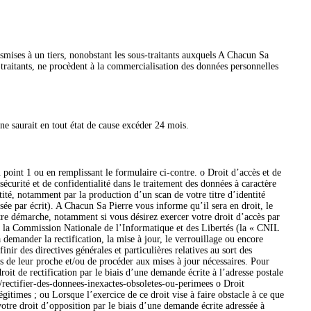
nsmises à un tiers, nonobstant les sous-traitants auxquels A Chacun Sa
-traitants, ne procèdent à la commercialisation des données personnelles
ne saurait en tout état de cause excéder 24 mois.
point 1 ou en remplissant le formulaire ci-contre. o Droit d’accès et de
curité et de confidentialité dans le traitement des données à caractère
ité, notamment par la production d’un scan de votre titre d’identité
ée par écrit). A Chacun Sa Pierre vous informe qu’il sera en droit, le
tre démarche, notamment si vous désirez exercer votre droit d’accès par
ar la Commission Nationale de l’Informatique et des Libertés (la « CNIL
à demander la rectification, la mise à jour, le verrouillage ou encore
r des directives générales et particulières relatives au sort des
s de leur proche et/ou de procéder aux mises à jour nécessaires. Pour
t de rectification par le biais d’une demande écrite à l’adresse postale
/rectifier-des-donnees-inexactes-obsoletes-ou-perimees o Droit
égitimes ; ou Lorsque l’exercice de ce droit vise à faire obstacle à ce que
otre droit d’opposition par le biais d’une demande écrite adressée à