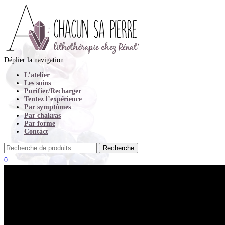
Déplier la navigation
L’atelier
Les soins
Purifier/Recharger
Tentez l’expérience
Par symptômes
Par chakras
Par forme
Contact
0