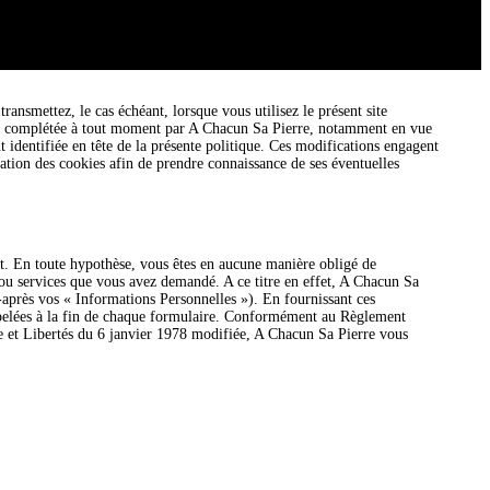
ansmettez, le cas échéant, lorsque vous utilisez le présent site
e ou complétée à tout moment par A Chacun Sa Pierre, notamment en vue
t identifiée en tête de la présente politique. Ces modifications engagent
isation des cookies afin de prendre connaissance de ses éventuelles
t. En toute hypothèse, vous êtes en aucune manière obligé de
 ou services que vous avez demandé. A ce titre en effet, A Chacun Sa
après vos « Informations Personnelles »). En fournissant ces
appelées à la fin de chaque formulaire. Conformément au Règlement
e et Libertés du 6 janvier 1978 modifiée, A Chacun Sa Pierre vous