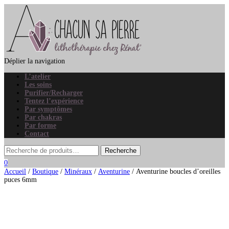
Déplier la navigation
L’atelier
Les soins
Purifier/Recharger
Tentez l’expérience
Par symptômes
Par chakras
Par forme
Contact
0
Accueil
/
Boutique
/
Minéraux
/
Aventurine
/ Aventurine boucles d’oreilles
puces 6mm