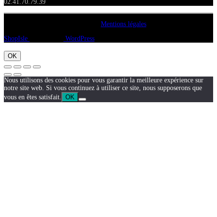
02.41.70.79.39
Copyright A chacun sa pierre 2018
Mentions légales
ShopIsle
propulsé par
WordPress
OK
Nous utilisons des cookies pour vous garantir la meilleure expérience sur
notre site web. Si vous continuez à utiliser ce site, nous supposerons que
vous en êtes satisfait.
OK