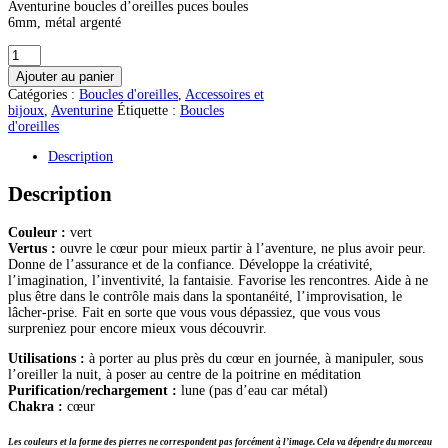
Aventurine boucles d’oreilles puces boules
6mm, métal argenté
quantité
de
Ajouter au panier
Aventurine
Catégories :
Boucles d'oreilles
,
Accessoires et
boucles
bijoux
,
Aventurine
Étiquette :
Boucles
d'oreilles
d'oreilles
puces
6mm
Description
Description
Couleur :
vert
Vertus :
ouvre le cœur pour mieux partir à l’aventure, ne plus avoir peur.
Donne de l’assurance et de la confiance. Développe la créativité,
l’imagination, l’inventivité, la fantaisie. Favorise les rencontres. Aide à ne
plus être dans le contrôle mais dans la spontanéité, l’improvisation, le
lâcher-prise. Fait en sorte que vous vous dépassiez, que vous vous
surpreniez pour encore mieux vous découvrir.
Utilisations :
à porter au plus près du cœur en journée, à manipuler, sous
l’oreiller la nuit, à poser au centre de la poitrine en méditation
Purification/rechargement :
lune (pas d’eau car métal)
Chakra :
cœur
Les couleurs et la forme des pierres ne correspondent pas forcément à l’image. Cela va dépendre du morceau