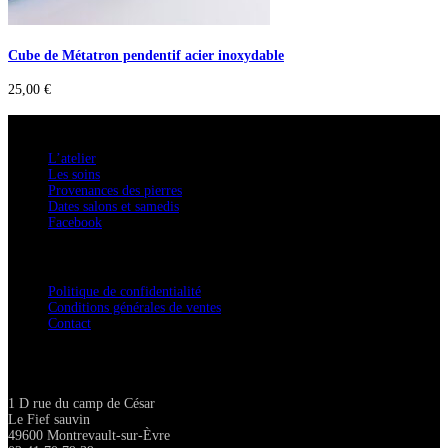
Cube de Métatron pendentif acier inoxydable
25,00
€
A savoir
L’atelier
Les soins
Provenances des pierres
Dates salons et samedis
Facebook
Confidentialité / Normes RGPD
Politique de confidentialité
Conditions générales de ventes
Contact
Adresse
1 D rue du camp de César
Le Fief sauvin
49600 Montrevault-sur-Èvre