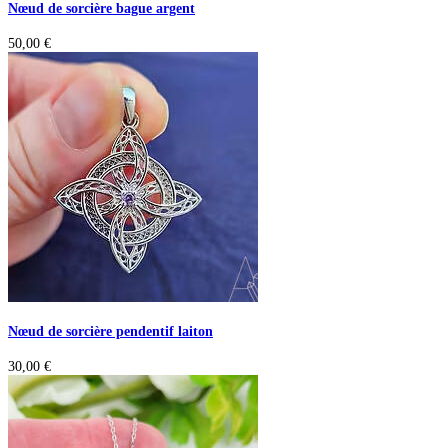
Nœud de sorcière bague argent
50,00
€
Nœud de sorcière pendentif laiton
30,00
€