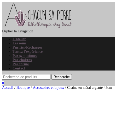
Déplier la navigation
L’atelier
Les soins
Purifier/Recharger
Tentez l’expérience
Par symptômes
Par chakras
Par forme
Contact
0
Accueil
/
Boutique
/
Accessoires et bijoux
/ Chaîne en métal argenté 45cm