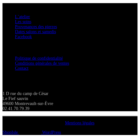
A savoir
L’atelier
Les soins
Provenances des pierres
Dates salons et samedis
Facebook
Confidentialité / Normes RGPD
Politique de confidentialité
Conditions générales de ventes
Contact
Adresse
1 D rue du camp de César
Le Fief sauvin
49600 Montrevault-sur-Èvre
02.41.70.79.39
Copyright A chacun sa pierre 2018
Mentions légales
ShopIsle
propulsé par
WordPress