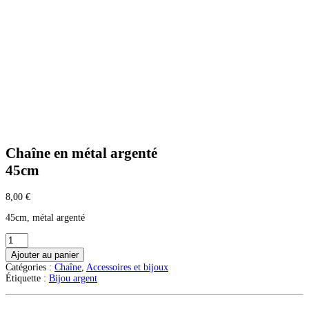
Chaîne en métal argenté
45cm
8,00
€
45cm, métal argenté
quantité
de
Ajouter au panier
Chaîne
Catégories :
Chaîne
,
Accessoires et bijoux
en
Étiquette :
Bijou argent
métal
argenté
45cm