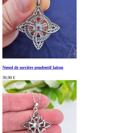
Nœud de sorcière pendentif laiton
30,00
€