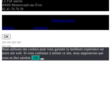
Le Fief sauvin
49600 Montrevault-sur-Èvre
02.41.70.79.39
Copyright A chacun sa pierre 2018
Mentions légales
ShopIsle
propulsé par
WordPress
OK
Nous utilisons des cookies pour vous garantir la meilleure expérience sur
notre site web. Si vous continuez à utiliser ce site, nous supposerons que
vous en êtes satisfait.
OK