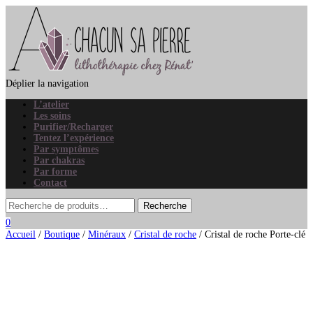
Déplier la navigation
L’atelier
Les soins
Purifier/Recharger
Tentez l’expérience
Par symptômes
Par chakras
Par forme
Contact
0
Accueil
/
Boutique
/
Minéraux
/
Cristal de roche
/ Cristal de roche Porte-clé