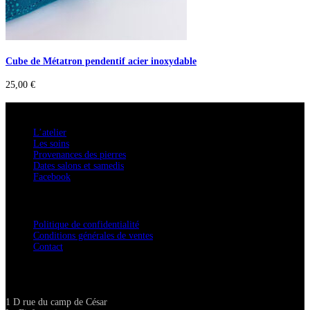
Cube de Métatron pendentif acier inoxydable
25,00
€
A savoir
L’atelier
Les soins
Provenances des pierres
Dates salons et samedis
Facebook
Confidentialité / Normes RGPD
Politique de confidentialité
Conditions générales de ventes
Contact
Adresse
1 D rue du camp de César