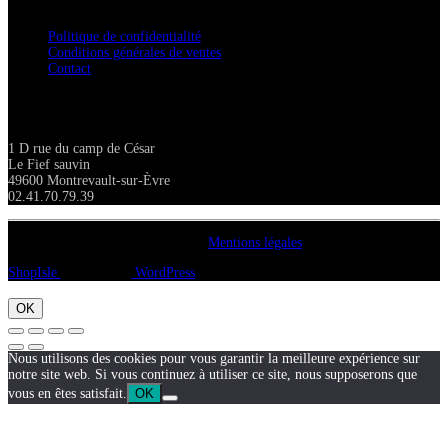
Confidentialité / Normes RGPD
Politique de confidentialité
Conditions générales de ventes
Contact
Adresse
1 D rue du camp de César
Le Fief sauvin
49600 Montrevault-sur-Èvre
02.41.70.79.39
Copyright A chacun sa pierre 2018
Mentions légales
ShopIsle
propulsé par
WordPress
OK
Nous utilisons des cookies pour vous garantir la meilleure expérience sur
notre site web. Si vous continuez à utiliser ce site, nous supposerons que
vous en êtes satisfait.
OK