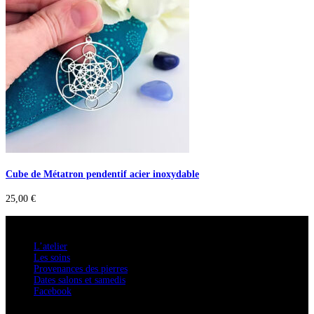
Cube de Métatron pendentif acier inoxydable
25,00
€
A savoir
L’atelier
Les soins
Provenances des pierres
Dates salons et samedis
Facebook