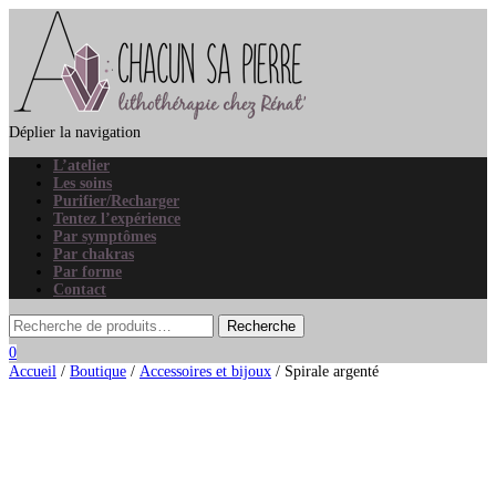
Déplier la navigation
L’atelier
Les soins
Purifier/Recharger
Tentez l’expérience
Par symptômes
Par chakras
Par forme
Contact
0
Accueil
/
Boutique
/
Accessoires et bijoux
/ Spirale argenté