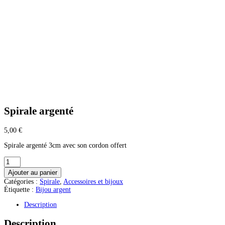
Spirale argenté
5,00
€
Spirale argenté 3cm avec son cordon offert
quantité
de
Ajouter au panier
Spirale
Catégories :
Spirale
,
Accessoires et bijoux
argenté
Étiquette :
Bijou argent
Description
Description