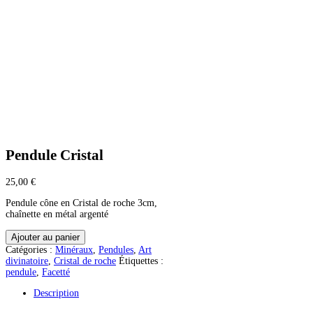
Pendule Cristal
25,00
€
Pendule cône en Cristal de roche 3cm,
chaînette en métal argenté
quantité
Ajouter au panier
de
Catégories :
Minéraux
,
Pendules
,
Art
Pendule
divinatoire
,
Cristal de roche
Étiquettes :
Cristal
pendule
,
Facetté
Description