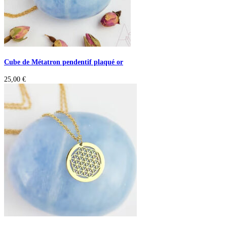
Cube de Métatron pendentif plaqué or
25,00
€