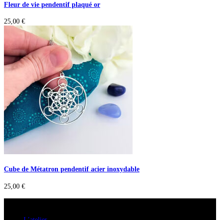
Fleur de vie pendentif plaqué or
25,00
€
Cube de Métatron pendentif acier inoxydable
25,00
€
A savoir
L’atelier