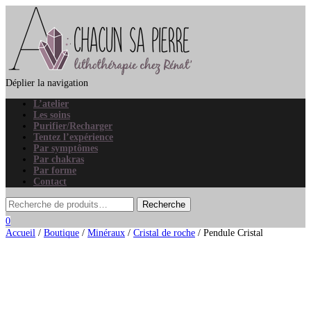
Déplier la navigation
L’atelier
Les soins
Purifier/Recharger
Tentez l’expérience
Par symptômes
Par chakras
Par forme
Contact
0
Accueil
/
Boutique
/
Minéraux
/
Cristal de roche
/ Pendule Cristal