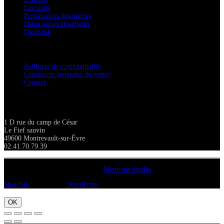
Les soins
Provenances des pierres
Dates salons et samedis
Facebook
Confidentialité / Normes RGPD
Politique de confidentialité
Conditions générales de ventes
Contact
Adresse
1 D rue du camp de César
Le Fief sauvin
49600 Montrevault-sur-Èvre
02.41.70.79.39
Copyright A chacun sa pierre 2018
Mentions légales
ShopIsle
propulsé par
WordPress
OK