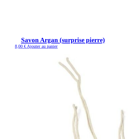
Savon Argan (surprise pierre)
8,00
€
Ajouter au panier