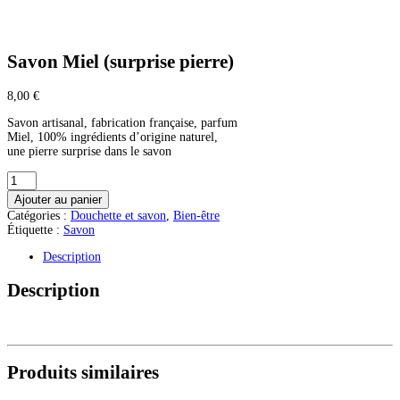
Savon Miel (surprise pierre)
8,00
€
Savon artisanal, fabrication française, parfum
Miel, 100% ingrédients d’origine naturel,
une pierre surprise dans le savon
quantité
de
Ajouter au panier
Savon
Catégories :
Douchette et savon
,
Bien-être
Miel
Étiquette :
Savon
(surprise
pierre)
Description
Description
Produits similaires