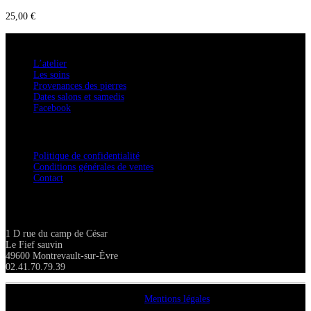
25,00
€
A savoir
L’atelier
Les soins
Provenances des pierres
Dates salons et samedis
Facebook
Confidentialité / Normes RGPD
Politique de confidentialité
Conditions générales de ventes
Contact
Adresse
1 D rue du camp de César
Le Fief sauvin
49600 Montrevault-sur-Èvre
02.41.70.79.39
Copyright A chacun sa pierre 2018
Mentions légales