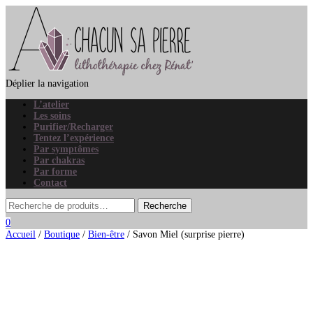
Déplier la navigation
L’atelier
Les soins
Purifier/Recharger
Tentez l’expérience
Par symptômes
Par chakras
Par forme
Contact
0
Accueil
/
Boutique
/
Bien-être
/ Savon Miel (surprise pierre)