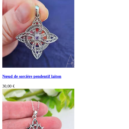
Nœud de sorcière pendentif laiton
30,00
€