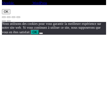
ShopIsle
propulsé par
WordPress
OK
Nous utilisons des cookies pour vous garantir la meilleure expérience sur
notre site web. Si vous continuez à utiliser ce site, nous supposerons que
vous en êtes satisfait.
OK