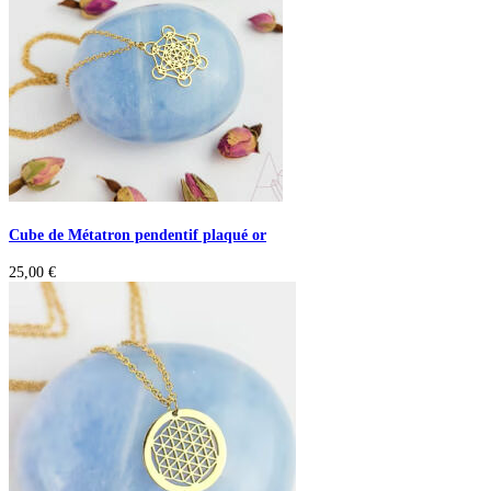
Cube de Métatron pendentif plaqué or
25,00
€