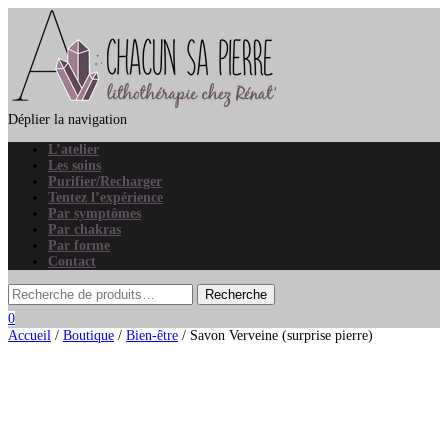
Déplier la navigation
L’atelier
Les soins
Purifier/Recharger
Tentez l’expérience
Par symptômes
Par chakras
Par forme
Contact
0
Accueil
/
Boutique
/
Bien-être
/ Savon Verveine (surprise pierre)