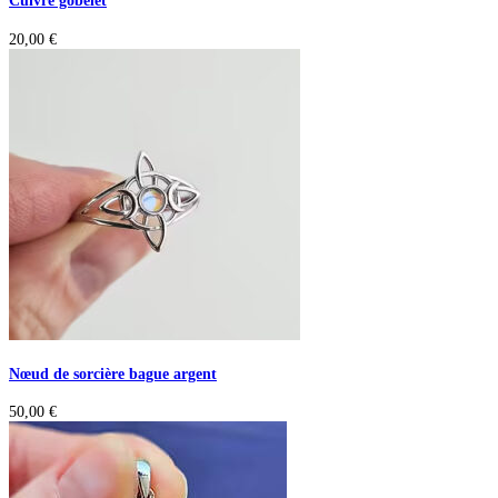
Cuivre gobelet
20,00
€
Nœud de sorcière bague argent
50,00
€