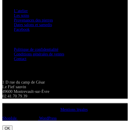
A savoir
L’atelier
Les soins
Provenances des pierres
Dates salons et samedis
Facebook
Confidentialité / Normes RGPD
Politique de confidentialité
Conditions générales de ventes
Contact
Adresse
1 D rue du camp de César
Le Fief sauvin
49600 Montrevault-sur-Èvre
02.41.70.79.39
Copyright A chacun sa pierre 2018
Mentions légales
ShopIsle
propulsé par
WordPress
OK