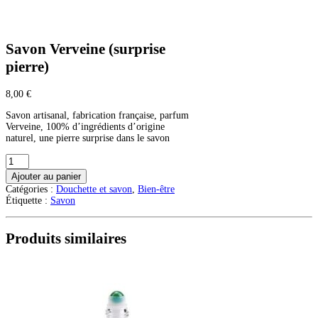
Savon Verveine (surprise
pierre)
8,00
€
Savon artisanal, fabrication française, parfum
Verveine, 100% d’ingrédients d’origine
naturel, une pierre surprise dans le savon
quantité
de
Ajouter au panier
Savon
Catégories :
Douchette et savon
,
Bien-être
Verveine
Étiquette :
Savon
(surprise
pierre)
Produits similaires