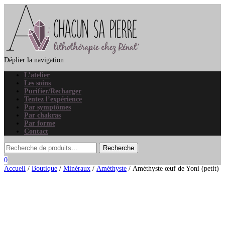
Déplier la navigation
L’atelier
Les soins
Purifier/Recharger
Tentez l’expérience
Par symptômes
Par chakras
Par forme
Contact
0
Accueil
/
Boutique
/
Minéraux
/
Améthyste
/ Améthyste œuf de Yoni (petit)