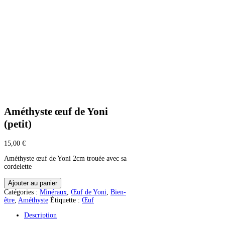
Améthyste œuf de Yoni
(petit)
15,00
€
Améthyste œuf de Yoni 2cm trouée avec sa
cordelette
quantité
Ajouter au panier
de
Catégories :
Minéraux
,
Œuf de Yoni
,
Bien-
Améthyste
être
,
Améthyste
Étiquette :
Œuf
œuf
de
Description
Yoni