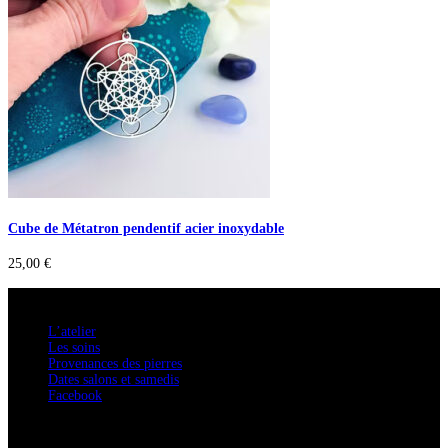
Cube de Métatron pendentif acier inoxydable
25,00
€
A savoir
L’atelier
Les soins
Provenances des pierres
Dates salons et samedis
Facebook
Confidentialité / Normes RGPD