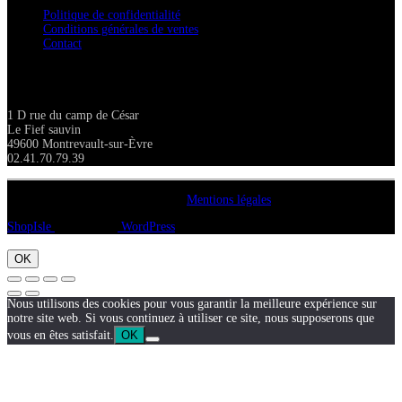
Politique de confidentialité
Conditions générales de ventes
Contact
Adresse
1 D rue du camp de César
Le Fief sauvin
49600 Montrevault-sur-Èvre
02.41.70.79.39
Copyright A chacun sa pierre 2018
Mentions légales
ShopIsle
propulsé par
WordPress
OK
Nous utilisons des cookies pour vous garantir la meilleure expérience sur
notre site web. Si vous continuez à utiliser ce site, nous supposerons que
vous en êtes satisfait.
OK