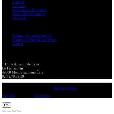
L’atelier
Les soins
Provenances des pierres
Dates salons et samedis
Facebook
Confidentialité / Normes RGPD
Politique de confidentialité
Conditions générales de ventes
Contact
Adresse
1 D rue du camp de César
Le Fief sauvin
49600 Montrevault-sur-Èvre
02.41.70.79.39
Copyright A chacun sa pierre 2018
Mentions légales
ShopIsle
propulsé par
WordPress
OK