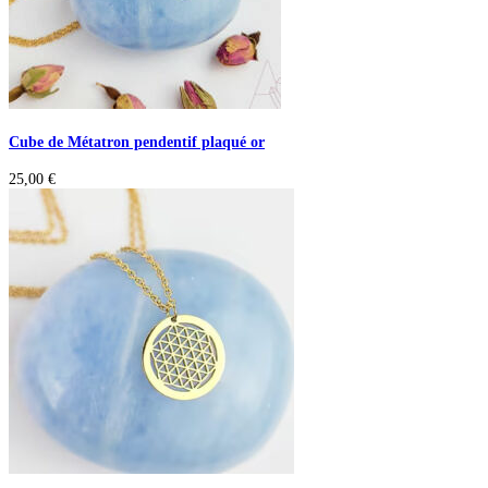
Cube de Métatron pendentif plaqué or
25,00
€