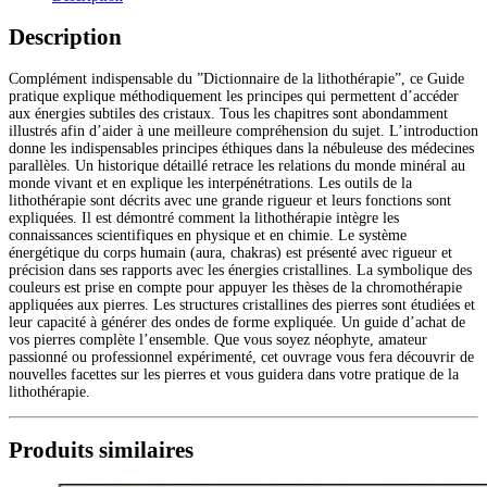
de
la
Description
lithothérapie
énergéticienne
Complément indispensable du ”Dictionnaire de la lithothérapie”, ce Guide
pratique explique méthodiquement les principes qui permettent d’accéder
aux énergies subtiles des cristaux. Tous les chapitres sont abondamment
illustrés afin d’aider à une meilleure compréhension du sujet. L’introduction
donne les indispensables principes éthiques dans la nébuleuse des médecines
parallèles. Un historique détaillé retrace les relations du monde minéral au
monde vivant et en explique les interpénétrations. Les outils de la
lithothérapie sont décrits avec une grande rigueur et leurs fonctions sont
expliquées. Il est démontré comment la lithothérapie intègre les
connaissances scientifiques en physique et en chimie. Le système
énergétique du corps humain (aura, chakras) est présenté avec rigueur et
précision dans ses rapports avec les énergies cristallines. La symbolique des
couleurs est prise en compte pour appuyer les thèses de la chromothérapie
appliquées aux pierres. Les structures cristallines des pierres sont étudiées et
leur capacité à générer des ondes de forme expliquée. Un guide d’achat de
vos pierres complète l’ensemble. Que vous soyez néophyte, amateur
passionné ou professionnel expérimenté, cet ouvrage vous fera découvrir de
nouvelles facettes sur les pierres et vous guidera dans votre pratique de la
lithothérapie.
Produits similaires