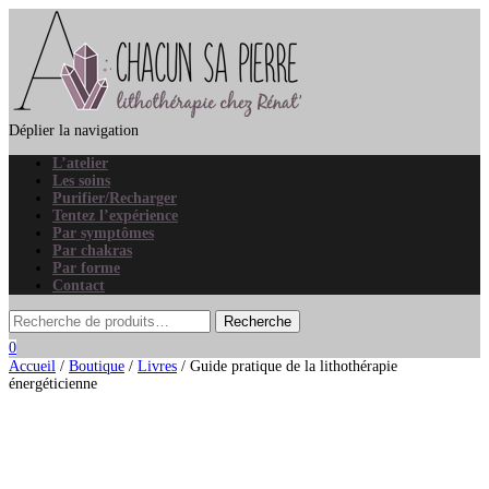
Déplier la navigation
L’atelier
Les soins
Purifier/Recharger
Tentez l’expérience
Par symptômes
Par chakras
Par forme
Contact
0
Accueil
/
Boutique
/
Livres
/ Guide pratique de la lithothérapie
énergéticienne