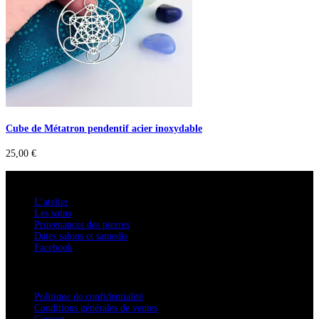
Cube de Métatron pendentif acier inoxydable
25,00
€
A savoir
L’atelier
Les soins
Provenances des pierres
Dates salons et samedis
Facebook
Confidentialité / Normes RGPD
Politique de confidentialité
Conditions générales de ventes