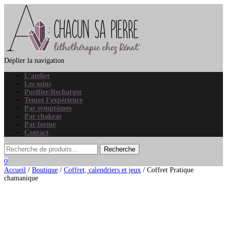
Déplier la navigation
L’atelier
Les soins
Purifier/Recharger
Tentez l’expérience
Par symptômes
Par chakras
Par forme
Contact
0
Accueil
/
Boutique
/
Coffret, calendriers et jeux
/ Coffret Pratique
chamanique