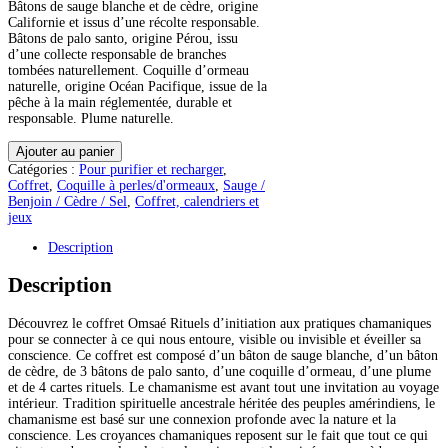
Bâtons de sauge blanche et de cèdre, origine
Californie et issus d’une récolte responsable.
Bâtons de palo santo, origine Pérou, issu
d’une collecte responsable de branches
tombées naturellement. Coquille d’ormeau
naturelle, origine Océan Pacifique, issue de la
pêche à la main réglementée, durable et
responsable. Plume naturelle.
quantité
Ajouter au panier
de
Catégories :
Pour purifier et recharger
,
Coffret
Coffret
,
Coquille à perles/d'ormeaux
,
Sauge /
Pratique
Benjoin / Cèdre / Sel
,
Coffret, calendriers et
chamanique
jeux
Description
Description
Découvrez le coffret Omsaé Rituels d’initiation aux pratiques chamaniques
pour se connecter à ce qui nous entoure, visible ou invisible et éveiller sa
conscience. Ce coffret est composé d’un bâton de sauge blanche, d’un bâton
de cèdre, de 3 bâtons de palo santo, d’une coquille d’ormeau, d’une plume
et de 4 cartes rituels. Le chamanisme est avant tout une invitation au voyage
intérieur. Tradition spirituelle ancestrale héritée des peuples amérindiens, le
chamanisme est basé sur une connexion profonde avec la nature et la
conscience. Les croyances chamaniques reposent sur le fait que tout ce qui