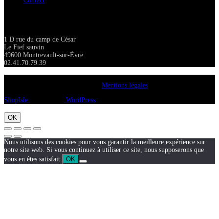
Contact
Adresse
1 D rue du camp de César
Le Fief sauvin
49600 Montrevault-sur-Èvre
02.41.70.79.39
Copyright A chacun sa pierre 2018
Mentions légales
ShopIsle
propulsé par
WordPress
OK
Nous utilisons des cookies pour vous garantir la meilleure expérience sur
notre site web. Si vous continuez à utiliser ce site, nous supposerons que
vous en êtes satisfait.
OK