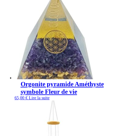
Orgonite pyramide Améthyste
symbole Fleur de vie
65,00
€
Lire la suite