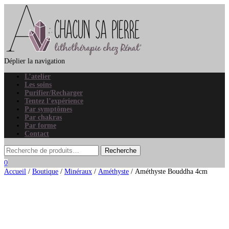
Déplier la navigation
L’atelier
Les soins
Purifier/Recharger
Tentez l’expérience
Par symptômes
Par chakras
Par forme
Contact
0
Accueil
/
Boutique
/
Minéraux
/
Améthyste
/ Améthyste Bouddha 4cm