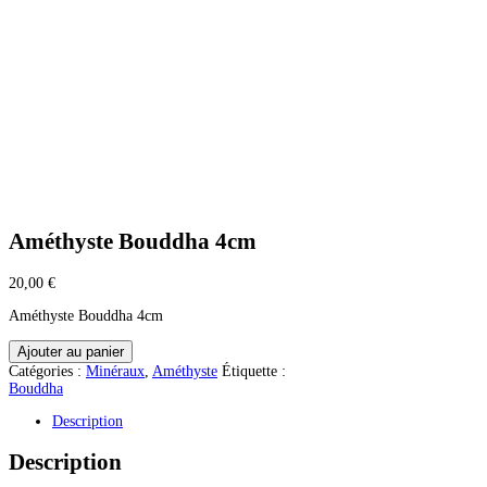
Améthyste Bouddha 4cm
20,00
€
Améthyste Bouddha 4cm
quantité
Ajouter au panier
de
Catégories :
Minéraux
,
Améthyste
Étiquette :
Améthyste
Bouddha
Bouddha
4cm
Description
Description