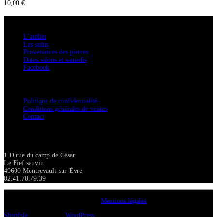
10,00
€
A savoir
L’atelier
Les soins
Provenances des pierres
Dates salons et samedis
Facebook
Confidentialité / Normes RGPD
Politique de confidentialité
Conditions générales de ventes
Contact
Adresse
1 D rue du camp de César
Le Fief sauvin
49600 Montrevault-sur-Èvre
02.41.70.79.39
Copyright A chacun sa pierre 2018
Mentions légales
ShopIsle
propulsé par
WordPress