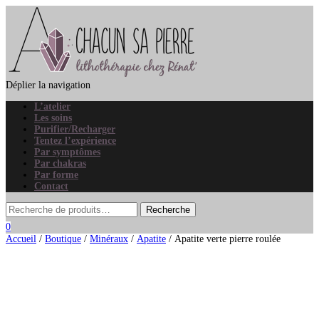
Déplier la navigation
L’atelier
Les soins
Purifier/Recharger
Tentez l’expérience
Par symptômes
Par chakras
Par forme
Contact
0
Accueil
/
Boutique
/
Minéraux
/
Apatite
/ Apatite verte pierre roulée