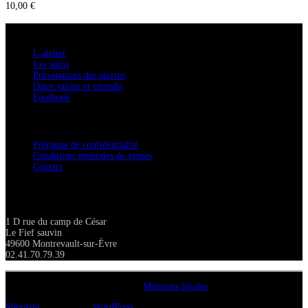
10,00
€
A savoir
L’atelier
Les soins
Provenances des pierres
Dates salons et samedis
Facebook
Confidentialité / Normes RGPD
Politique de confidentialité
Conditions générales de ventes
Contact
Adresse
1 D rue du camp de César
Le Fief sauvin
49600 Montrevault-sur-Èvre
02.41.70.79.39
Copyright A chacun sa pierre 2018
Mentions légales
ShopIsle
propulsé par
WordPress