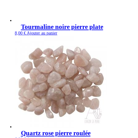
Tourmaline noire pierre plate
8,00
€
Ajouter au panier
Quartz rose pierre roulée