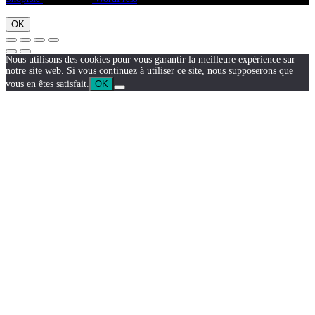
OK
Nous utilisons des cookies pour vous garantir la meilleure expérience sur
notre site web. Si vous continuez à utiliser ce site, nous supposerons que
vous en êtes satisfait.
OK