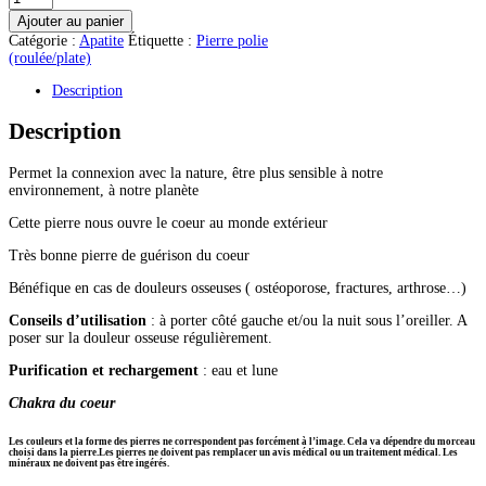
de
Ajouter au panier
Apatite
Catégorie :
Apatite
Étiquette :
Pierre polie
verte
(roulée/plate)
pierre
roulée
Description
Description
Permet la connexion avec la nature, être plus sensible à notre
environnement, à notre planète
Cette pierre nous ouvre le coeur au monde extérieur
Très bonne pierre de guérison du coeur
Bénéfique en cas de douleurs osseuses ( ostéoporose, fractures, arthrose…)
Conseils d’utilisation
: à porter côté gauche et/ou la nuit sous l’oreiller. A
poser sur la douleur osseuse régulièrement.
Purification et rechargement
: eau et lune
Chakra du coeur
Les couleurs et la forme des pierres ne correspondent pas forcément à l’image. Cela va dépendre du morceau
choisi dans la pierre.Les pierres ne doivent pas remplacer un avis médical ou un traitement médical. Les
minéraux ne doivent pas être ingérés.