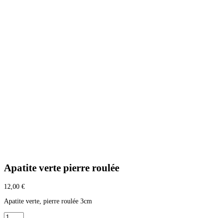
Apatite verte pierre roulée
12,00
€
Apatite verte, pierre roulée 3cm
quantité