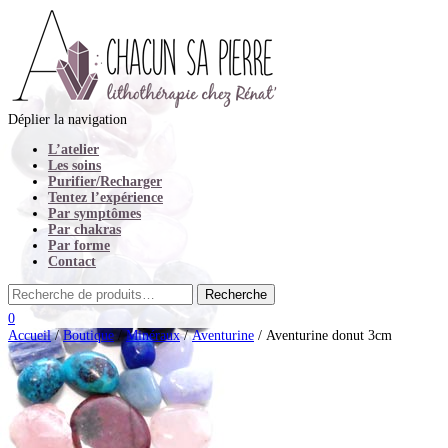
Déplier la navigation
L’atelier
Les soins
Purifier/Recharger
Tentez l’expérience
Par symptômes
Par chakras
Par forme
Contact
0
Accueil
/
Boutique
/
Minéraux
/
Aventurine
/ Aventurine donut 3cm