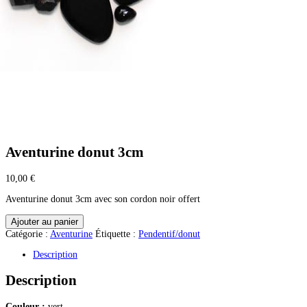
Aventurine donut 3cm
10,00
€
Aventurine donut 3cm avec son cordon noir offert
quantité
Ajouter au panier
de
Catégorie :
Aventurine
Étiquette :
Pendentif/donut
Aventurine
donut
Description
3cm
Description
Couleur :
vert