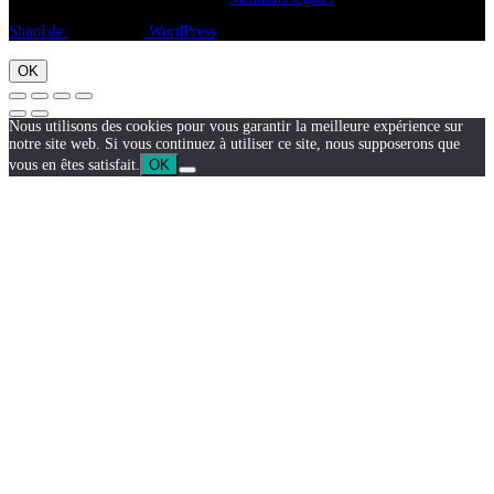
ShopIsle
propulsé par
WordPress
OK
Nous utilisons des cookies pour vous garantir la meilleure expérience sur
notre site web. Si vous continuez à utiliser ce site, nous supposerons que
vous en êtes satisfait.
OK