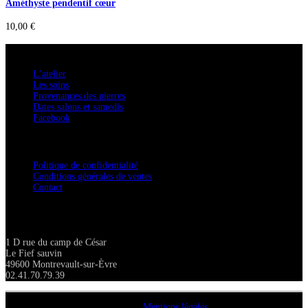
Améthyste pendentif cœur
10,00
€
A savoir
L’atelier
Les soins
Provenances des pierres
Dates salons et samedis
Facebook
Confidentialité / Normes RGPD
Politique de confidentialité
Conditions générales de ventes
Contact
Adresse
1 D rue du camp de César
Le Fief sauvin
49600 Montrevault-sur-Èvre
02.41.70.79.39
Copyright A chacun sa pierre 2018
Mentions légales