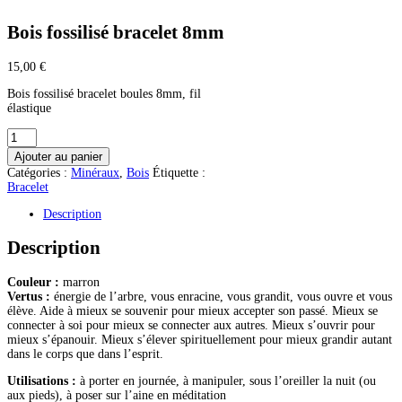
Bois fossilisé bracelet 8mm
15,00
€
Bois fossilisé bracelet boules 8mm, fil
élastique
quantité
de
Ajouter au panier
Bois
Catégories :
Minéraux
,
Bois
Étiquette :
fossilisé
Bracelet
bracelet
8mm
Description
Description
Couleur :
marron
Vertus :
énergie de l’arbre, vous enracine, vous grandit, vous ouvre et vous
élève. Aide à mieux se souvenir pour mieux accepter son passé. Mieux se
connecter à soi pour mieux se connecter aux autres. Mieux s’ouvrir pour
mieux s’épanouir. Mieux s’élever spirituellement pour mieux grandir autant
dans le corps que dans l’esprit.
Utilisations :
à porter en journée, à manipuler, sous l’oreiller la nuit (ou
aux pieds), à poser sur l’aine en méditation