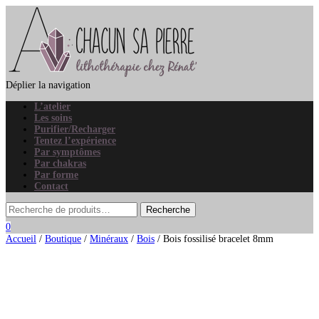
Déplier la navigation
L’atelier
Les soins
Purifier/Recharger
Tentez l’expérience
Par symptômes
Par chakras
Par forme
Contact
0
Accueil
/
Boutique
/
Minéraux
/
Bois
/ Bois fossilisé bracelet 8mm