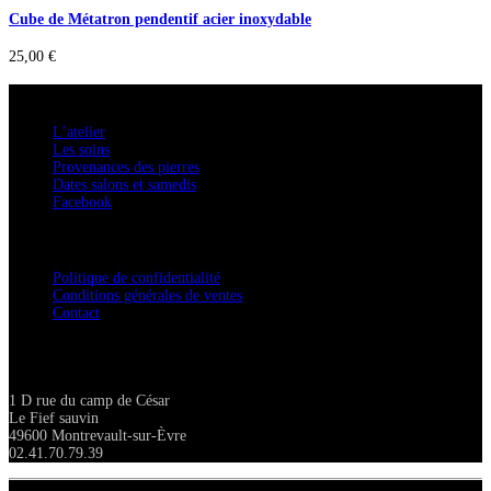
Cube de Métatron pendentif acier inoxydable
25,00
€
A savoir
L’atelier
Les soins
Provenances des pierres
Dates salons et samedis
Facebook
Confidentialité / Normes RGPD
Politique de confidentialité
Conditions générales de ventes
Contact
Adresse
1 D rue du camp de César
Le Fief sauvin
49600 Montrevault-sur-Èvre
02.41.70.79.39