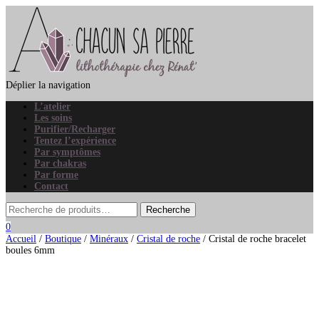
Déplier la navigation
L’atelier
Les soins
Purifier/Recharger
Tentez l’expérience
Par symptômes
Par chakras
Par forme
Contact
0
Accueil
/
Boutique
/
Minéraux
/
Cristal de roche
/ Cristal de roche bracelet
boules 6mm