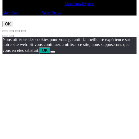
Copyright A chacun sa pierre 2018
Mentions légales
ShopIsle
propulsé par
WordPress
OK
Nous utilisons des cookies pour vous garantir la meilleure expérience sur
notre site web. Si vous continuez à utiliser ce site, nous supposerons que
vous en êtes satisfait.
OK