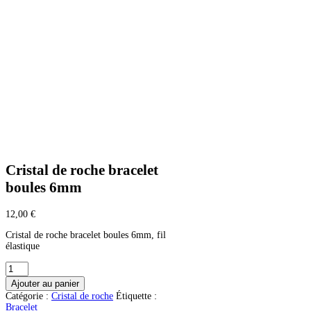
Cristal de roche bracelet
boules 6mm
12,00
€
Cristal de roche bracelet boules 6mm, fil
élastique
quantité
de
Ajouter au panier
Cristal
Catégorie :
Cristal de roche
Étiquette :
de
Bracelet
roche