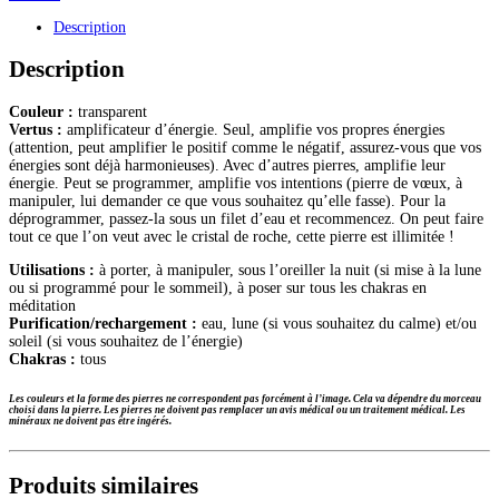
bracelet
Description
boules
6mm
Description
Couleur :
transparent
Vertus :
amplificateur d’énergie. Seul, amplifie vos propres énergies
(attention, peut amplifier le positif comme le négatif, assurez-vous que vos
énergies sont déjà harmonieuses). Avec d’autres pierres, amplifie leur
énergie. Peut se programmer, amplifie vos intentions (pierre de vœux, à
manipuler, lui demander ce que vous souhaitez qu’elle fasse). Pour la
déprogrammer, passez-la sous un filet d’eau et recommencez. On peut faire
tout ce que l’on veut avec le cristal de roche, cette pierre est illimitée !
Utilisations :
à porter, à manipuler, sous l’oreiller la nuit (si mise à la lune
ou si programmé pour le sommeil), à poser sur tous les chakras en
méditation
Purification/rechargement :
eau, lune (si vous souhaitez du calme) et/ou
soleil (si vous souhaitez de l’énergie)
Chakras :
tous
Les couleurs et la forme des pierres ne correspondent pas forcément à l’image. Cela va dépendre du morceau
choisi dans la pierre.
Les pierres ne doivent pas remplacer un avis médical ou un traitement médical. Les
minéraux ne doivent pas être ingérés.
Produits similaires