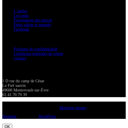
A savoir
L’atelier
Les soins
Provenances des pierres
Dates salons et samedis
Facebook
Confidentialité / Normes RGPD
Politique de confidentialité
Conditions générales de ventes
Contact
Adresse
1 D rue du camp de César
Le Fief sauvin
49600 Montrevault-sur-Èvre
02.41.70.79.39
Copyright A chacun sa pierre 2018
Mentions légales
ShopIsle
propulsé par
WordPress
OK