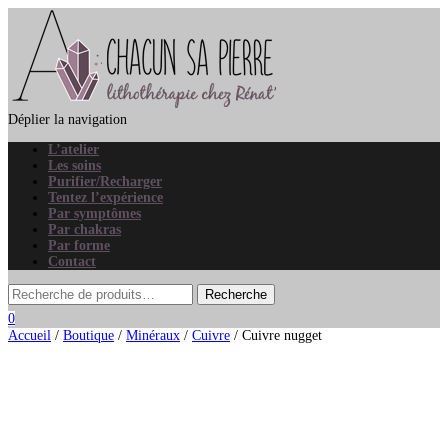
Déplier la navigation
L’atelier
Les soins
Purifier/Recharger
Tentez l’expérience
Par symptômes
Par chakras
Par forme
Contact
0
Accueil
/
Boutique
/
Minéraux
/
Cuivre
/ Cuivre nugget