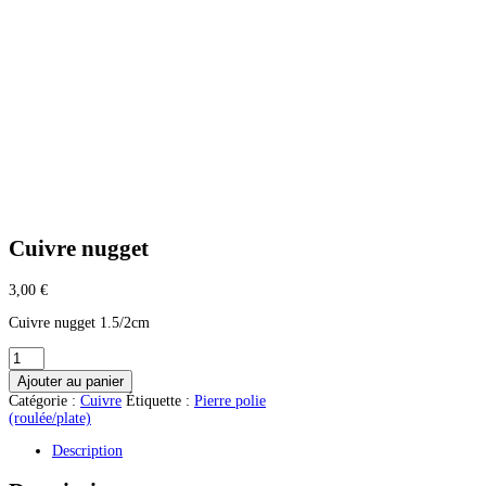
Cuivre nugget
3,00
€
Cuivre nugget 1.5/2cm
quantité
de
Ajouter au panier
Cuivre
Catégorie :
Cuivre
Étiquette :
Pierre polie
nugget
(roulée/plate)
Description