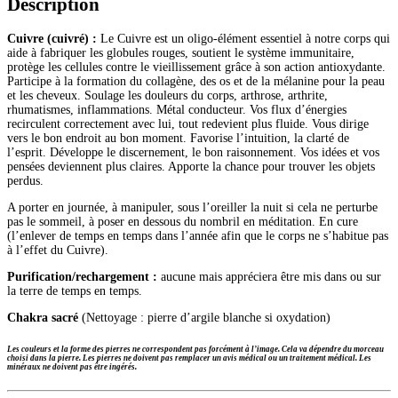
Description
Cuivre (cuivré) :
Le Cuivre est un oligo-élément essentiel à notre corps qui
aide à fabriquer les globules rouges, soutient le système immunitaire,
protège les cellules contre le vieillissement grâce à son action antioxydante.
Participe à la formation du collagène, des os et de la mélanine pour la peau
et les cheveux. Soulage les douleurs du corps, arthrose, arthrite,
rhumatismes, inflammations.
Métal conducteur. Vos flux d’énergies
recirculent correctement avec lui, tout redevient plus fluide. Vous dirige
vers le bon endroit au bon moment. Favorise l’intuition, la clarté de
l’esprit. Développe le discernement, le bon raisonnement. Vos idées et vos
pensées deviennent plus claires. Apporte la chance pour trouver les objets
perdus.
A porter en journée, à manipuler, sous l’oreiller la nuit si cela ne perturbe
pas le sommeil, à poser en dessous du nombril en méditation. En cure
(l’enlever de temps en t
emps dans l’année afin que le corps ne s’habitue pas
à l’effet du Cuivre).
Purification/rechargement :
aucune mais appréciera être mis dans ou sur
la terre de temps en temps.
Chakra sacré
(
Nettoyage : pierre d’argile blanche si oxydation)
Les couleurs et la forme des pierres ne correspondent pas forcément à l’image. Cela va dépendre du morceau
choisi dans la pierre.
Les pierres ne doivent pas remplacer un avis médical ou un traitement médical. Les
minéraux ne doivent pas être ingérés.