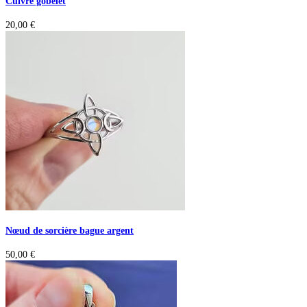
Cuivre gobelet
20,00
€
Nœud de sorcière bague argent
50,00
€