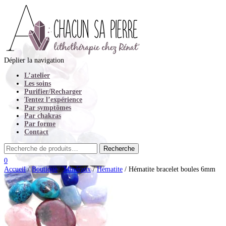
Déplier la navigation
L’atelier
Les soins
Purifier/Recharger
Tentez l’expérience
Par symptômes
Par chakras
Par forme
Contact
0
Accueil
/
Boutique
/
Minéraux
/
Hématite
/ Hématite bracelet boules 6mm