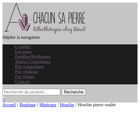
Déplier la navigation
L’atelier
Les soins
Purifier/Recharger
Tentez l’expérience
Par symptômes
Par chakras
Par forme
Contact
0
Accueil
/
Boutique
/
Minéraux
/
Howlite
/ Howlite pierre roulée