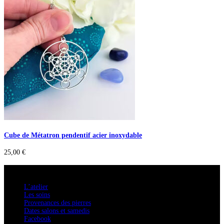
Cube de Métatron pendentif acier inoxydable
25,00
€
A savoir
L’atelier
Les soins
Provenances des pierres
Dates salons et samedis
Facebook