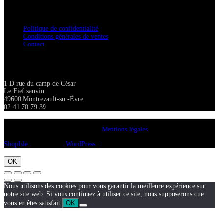
Confidentialité / Normes RGPD
Politique de confidentialité
Conditions générales de ventes
Contact
Adresse
1 D rue du camp de César
Le Fief sauvin
49600 Montrevault-sur-Èvre
02.41.70.79.39
Copyright A chacun sa pierre 2018
Mentions légales
ShopIsle
propulsé par
WordPress
OK
Nous utilisons des cookies pour vous garantir la meilleure expérience sur
notre site web. Si vous continuez à utiliser ce site, nous supposerons que
vous en êtes satisfait.
OK