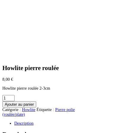
Howlite pierre roulée
8,00
€
Howlite pierre roulée 2-3cm
quantité
de
Ajouter au panier
Howlite
Catégorie :
Howlite
Étiquette :
Pierre polie
pierre
(roulée/plate)
roulée
Description