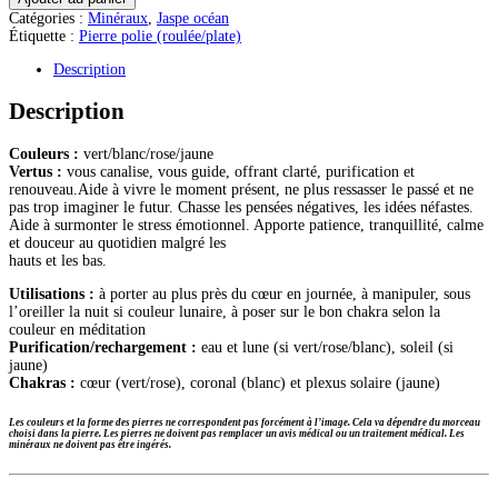
Jaspe
Catégories :
Minéraux
,
Jaspe océan
Océan
Étiquette :
Pierre polie (roulée/plate)
(ou
orbiculaire)
Description
galet
Description
Couleurs :
vert/blanc/rose/jaune
Vertus :
vous canalise, vous guide, offrant clarté, purification et
renouveau.Aide à vivre le moment présent, ne plus ressasser le passé et ne
pas trop imaginer le futur. Chasse les pensées négatives, les idées néfastes.
Aide à surmonter le stress émotionnel. Apporte patience, tranquillité, calme
et douceur au quotidien malgré les
hauts et les bas.
Utilisations :
à porter au plus près du cœur en journée, à manipuler, sous
l’oreiller la nuit si couleur lunaire, à poser sur le bon chakra selon la
couleur en méditation
Purification/rechargement :
eau et lune (si vert/rose/blanc), soleil (si
jaune)
Chakras :
cœur (vert/rose), coronal (blanc) et plexus solaire (jaune)
Les couleurs et la forme des pierres ne correspondent pas forcément à l’image. Cela va dépendre du morceau
choisi dans la pierre.
Les pierres ne doivent pas remplacer un avis médical ou un traitement médical. Les
minéraux ne doivent pas être ingérés.