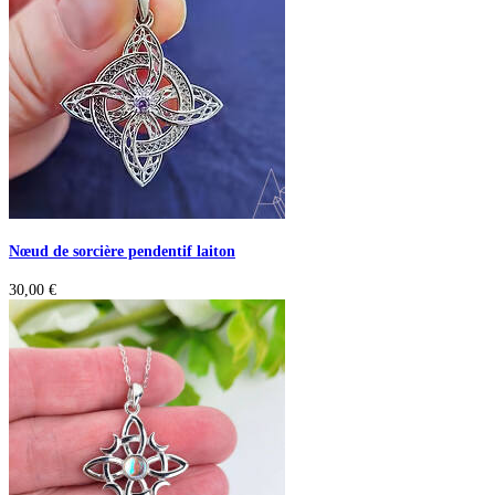
Nœud de sorcière pendentif laiton
30,00
€