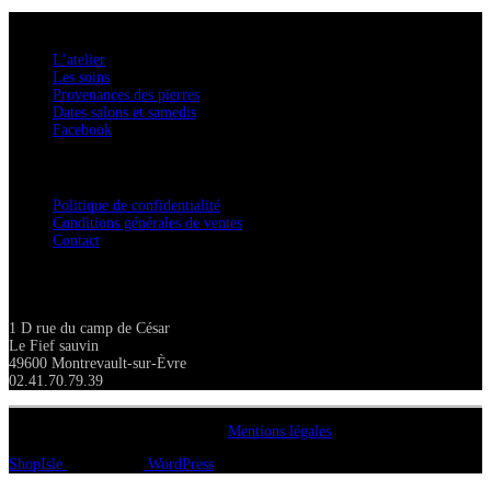
A savoir
L’atelier
Les soins
Provenances des pierres
Dates salons et samedis
Facebook
Confidentialité / Normes RGPD
Politique de confidentialité
Conditions générales de ventes
Contact
Adresse
1 D rue du camp de César
Le Fief sauvin
49600 Montrevault-sur-Èvre
02.41.70.79.39
Copyright A chacun sa pierre 2018
Mentions légales
ShopIsle
propulsé par
WordPress