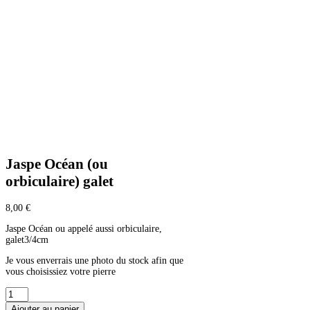
Jaspe Océan (ou
orbiculaire) galet
8,00
€
Jaspe Océan ou appelé aussi orbiculaire,
galet3/4cm
Je vous enverrais une photo du stock afin que
vous choisissiez votre pierre
quantité
de
Ajouter au panier