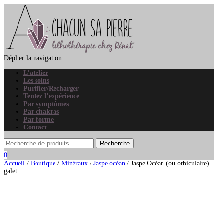
Déplier la navigation
L’atelier
Les soins
Purifier/Recharger
Tentez l’expérience
Par symptômes
Par chakras
Par forme
Contact
0
Accueil
/
Boutique
/
Minéraux
/
Jaspe océan
/ Jaspe Océan (ou orbiculaire)
galet