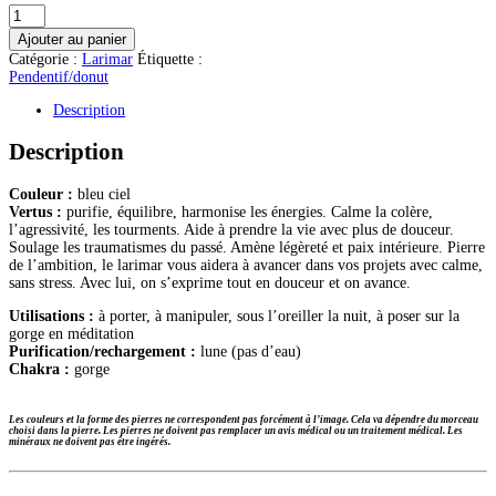
quantité
de
Ajouter au panier
Larimar
Catégorie :
Larimar
Étiquette :
pendentif
Pendentif/donut
Description
Description
Couleur :
bleu ciel
Vertus :
purifie, équilibre, harmonise les énergies. Calme la colère,
l’agressivité, les tourments. Aide à prendre la vie avec plus de douceur.
Soulage les traumatismes du passé. Amène légèreté et paix intérieure. Pierre
de l’ambition, le larimar vous aidera à avancer dans vos projets avec calme,
sans stress. Avec lui, on s’exprime tout en douceur et on avance.
Utilisations :
à porter, à manipuler, sous l’oreiller la nuit, à poser sur la
gorge en méditation
Purification/rechargement :
lune (pas d’eau)
Chakra :
gorge
Les couleurs et la forme des pierres ne correspondent pas forcément à l’image. Cela va dépendre du morceau
choisi dans la pierre. Les pierres ne doivent pas remplacer un avis médical ou un traitement médical. Les
minéraux ne doivent pas être ingérés.