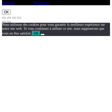
ShopIsle
propulsé par
WordPress
OK
Nous utilisons des cookies pour vous garantir la meilleure expérience sur
notre site web. Si vous continuez à utiliser ce site, nous supposerons que
vous en êtes satisfait.
OK