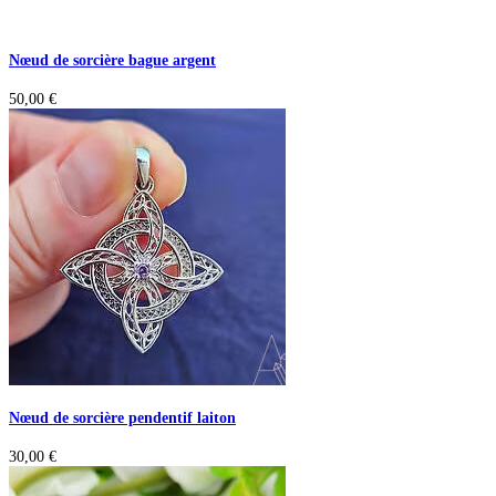
Nœud de sorcière bague argent
50,00
€
Nœud de sorcière pendentif laiton
30,00
€