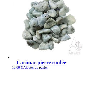
Larimar pierre roulée
15,00
€
Ajouter au panier