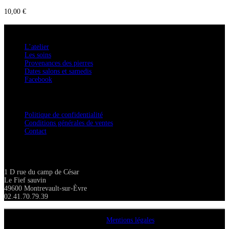
10,00
€
A savoir
L’atelier
Les soins
Provenances des pierres
Dates salons et samedis
Facebook
Confidentialité / Normes RGPD
Politique de confidentialité
Conditions générales de ventes
Contact
Adresse
1 D rue du camp de César
Le Fief sauvin
49600 Montrevault-sur-Èvre
02.41.70.79.39
Copyright A chacun sa pierre 2018
Mentions légales