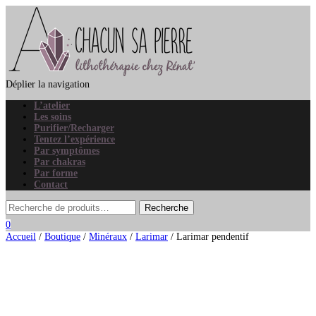
Déplier la navigation
L’atelier
Les soins
Purifier/Recharger
Tentez l’expérience
Par symptômes
Par chakras
Par forme
Contact
0
Accueil
/
Boutique
/
Minéraux
/
Larimar
/ Larimar pendentif