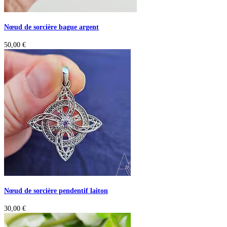
Nœud de sorcière bague argent
50,00
€
Nœud de sorcière pendentif laiton
30,00
€