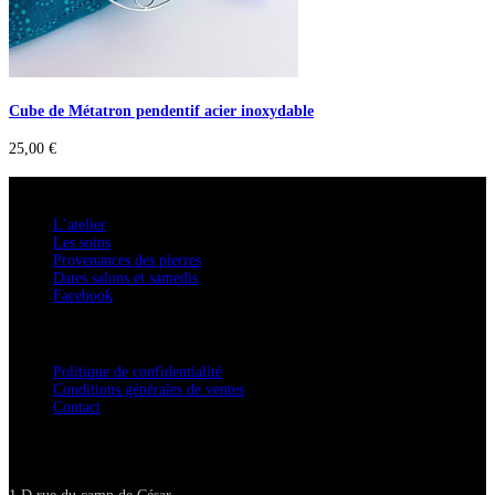
Cube de Métatron pendentif acier inoxydable
25,00
€
A savoir
L’atelier
Les soins
Provenances des pierres
Dates salons et samedis
Facebook
Confidentialité / Normes RGPD
Politique de confidentialité
Conditions générales de ventes
Contact
Adresse