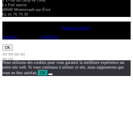
1 D rue du camp de César
Le Fief sauvin
49600 Montrevault-sur-Èvre
02.41.70.79.39
Copyright A chacun sa pierre 2018
Mentions légales
ShopIsle
propulsé par
WordPress
OK
Nous utilisons des cookies pour vous garantir la meilleure expérience sur
notre site web. Si vous continuez à utiliser ce site, nous supposerons que
vous en êtes satisfait.
OK