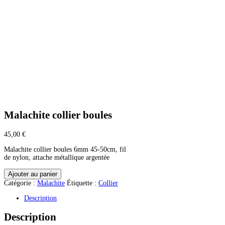
Malachite collier boules
45,00
€
Malachite collier boules 6mm 45-50cm, fil
de nylon, attache métallique argentée
quantité
Ajouter au panier
de
Catégorie :
Malachite
Étiquette :
Collier
Malachite
collier
Description
boules
Description