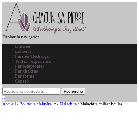
Déplier la navigation
L’atelier
Les soins
Purifier/Recharger
Tentez l’expérience
Par symptômes
Par chakras
Par forme
Contact
0
Accueil
/
Boutique
/
Minéraux
/
Malachite
/ Malachite collier boules