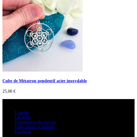
Cube de Métatron pendentif acier inoxydable
25,00
€
A savoir
L’atelier
Les soins
Provenances des pierres
Dates salons et samedis
Facebook