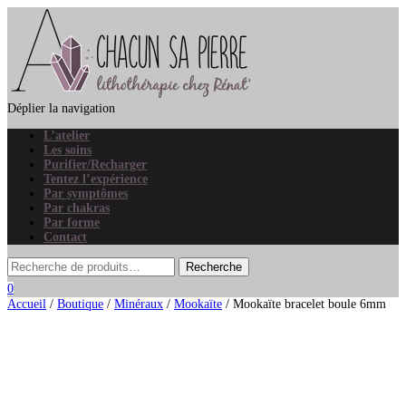
Déplier la navigation
L’atelier
Les soins
Purifier/Recharger
Tentez l’expérience
Par symptômes
Par chakras
Par forme
Contact
0
Accueil
/
Boutique
/
Minéraux
/
Mookaïte
/ Mookaïte bracelet boule 6mm