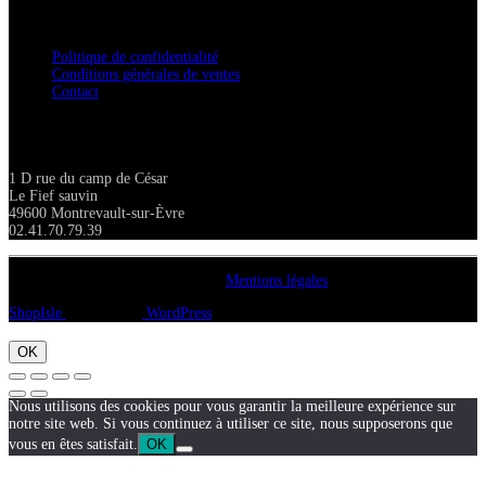
Confidentialité / Normes RGPD
Politique de confidentialité
Conditions générales de ventes
Contact
Adresse
1 D rue du camp de César
Le Fief sauvin
49600 Montrevault-sur-Èvre
02.41.70.79.39
Copyright A chacun sa pierre 2018
Mentions légales
ShopIsle
propulsé par
WordPress
OK
Nous utilisons des cookies pour vous garantir la meilleure expérience sur
notre site web. Si vous continuez à utiliser ce site, nous supposerons que
vous en êtes satisfait.
OK