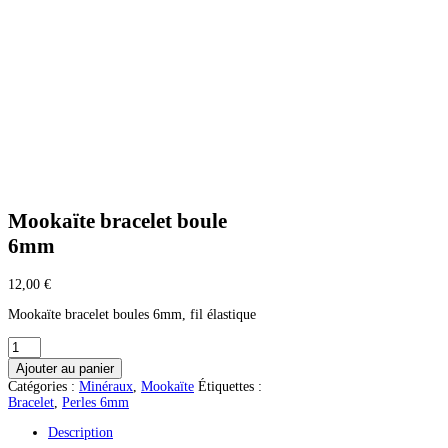
Mookaïte bracelet boule
6mm
12,00
€
Mookaïte bracelet boules 6mm, fil élastique
quantité
de
Ajouter au panier
Mookaïte
Catégories :
Minéraux
,
Mookaïte
Étiquettes :
bracelet
Bracelet
,
Perles 6mm
boule
6mm
Description