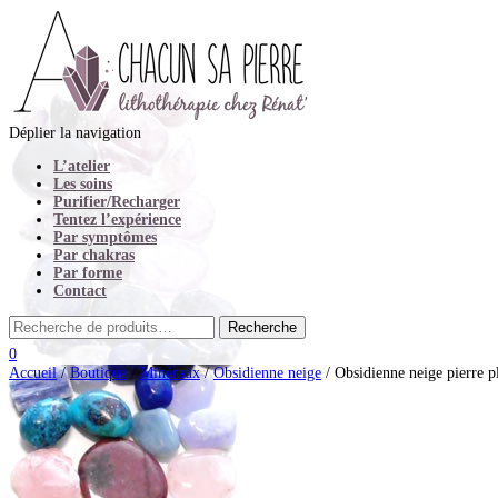
Déplier la navigation
L’atelier
Les soins
Purifier/Recharger
Tentez l’expérience
Par symptômes
Par chakras
Par forme
Contact
0
Accueil
/
Boutique
/
Minéraux
/
Obsidienne neige
/ Obsidienne neige pierre p