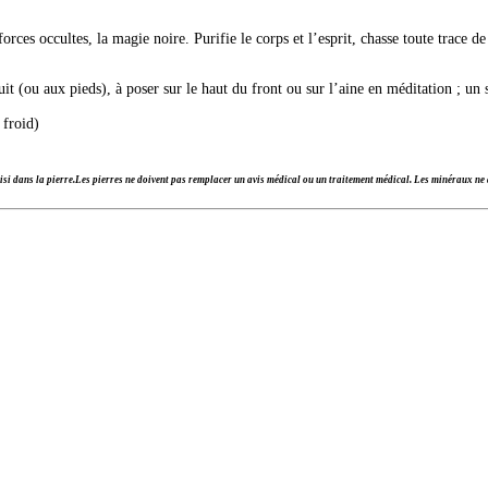
orces occultes, la magie noire. Purifie le corps et l’esprit, chasse toute trace d
.
nuit (ou aux pieds), à poser sur le haut du front ou sur l’aine en méditation ; un
 froid)
si dans la pierre.Les pierres ne doivent pas remplacer un avis médical ou un traitement médical. Les minéraux ne d