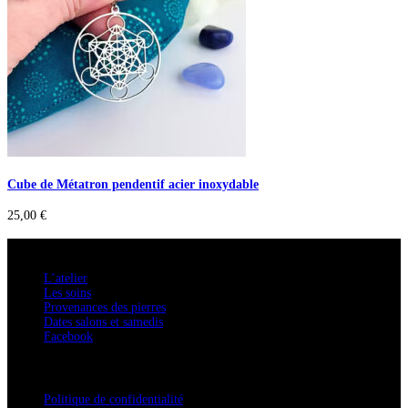
Cube de Métatron pendentif acier inoxydable
25,00
€
A savoir
L’atelier
Les soins
Provenances des pierres
Dates salons et samedis
Facebook
Confidentialité / Normes RGPD
Politique de confidentialité