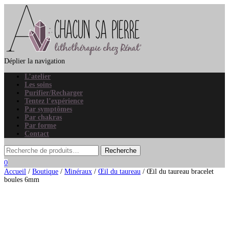
Déplier la navigation
L’atelier
Les soins
Purifier/Recharger
Tentez l’expérience
Par symptômes
Par chakras
Par forme
Contact
0
Accueil
/
Boutique
/
Minéraux
/
Œil du taureau
/ Œil du taureau bracelet
boules 6mm