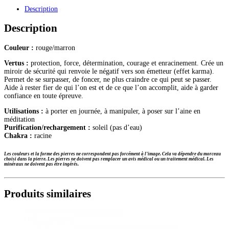
bracelet
Description
boules
6mm
Description
Couleur :
rouge/marron
Vertus :
protection, force, détermination, courage et enracinement. Crée un
miroir de sécurité qui renvoie le négatif vers son émetteur (effet karma).
Permet de se surpasser, de foncer, ne plus craindre ce qui peut se passer.
Aide à rester fier de qui l’on est et de ce que l’on accomplit, aide à garder
confiance en toute épreuve.
Utilisations :
à porter en journée, à manipuler, à poser sur l’aine en
méditation
Purification/rechargement :
soleil (pas d’eau)
Chakra :
racine
Les couleurs et la forme des pierres ne correspondent pas forcément à l’image. Cela va dépendre du morceau
choisi dans la pierre.
Les pierres ne doivent pas remplacer un avis médical ou un traitement médical. Les
minéraux ne doivent pas être ingérés.
Produits similaires