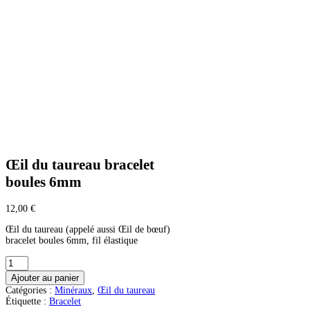
Œil du taureau bracelet
boules 6mm
12,00
€
Œil du taureau (appelé aussi Œil de bœuf)
bracelet boules 6mm, fil élastique
quantité
de
Ajouter au panier
Œil
Catégories :
Minéraux
,
Œil du taureau
du
Étiquette :
Bracelet
taureau