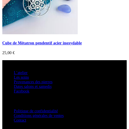
Cube de Métatron pendentif acier inoxydable
25,00
€
A savoir
L’atelier
Les soins
Provenances des pierres
Dates salons et samedis
Facebook
Confidentialité / Normes RGPD
Politique de confidentialité
Conditions générales de ventes
Contact