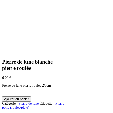
Pierre de lune blanche
pierre roulée
6,00
€
Pierre de lune pierre roulée 2/3cm
quantité
de
Ajouter au panier
Pierre
Catégorie :
Pierre de lune
Étiquette :
Pierre
de
polie (roulée/plate)
lune
blanche