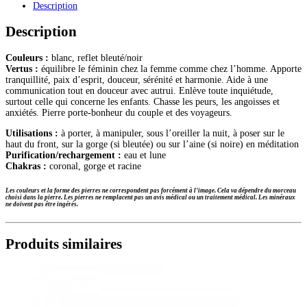
Description
pierre
roulée
Description
Couleurs :
blanc, reflet bleuté/noir
Vertus :
équilibre le féminin chez la femme comme chez l’homme. Apporte
tranquillité, paix d’esprit, douceur, sérénité et harmonie. Aide à une
communication tout en douceur avec autrui. Enlève toute inquiétude,
surtout celle qui concerne les enfants. Chasse les peurs, les angoisses et
anxiétés. Pierre porte-bonheur du couple et des voyageurs.
Utilisations :
à porter, à manipuler, sous l’oreiller la nuit, à poser sur le
haut du front, sur la gorge (si bleutée) ou sur l’aine (si noire) en méditation
Purification/rechargement :
eau et lune
Chakras :
coronal, gorge et racine
Les couleurs et la forme des pierres ne correspondent pas forcément à l’image. Cela va dépendre du morceau
choisi dans la pierre. Les pierres ne remplacent pas un avis médical ou un traitement médical. Les minéraux
ne doivent pas être ingérés.
Produits similaires