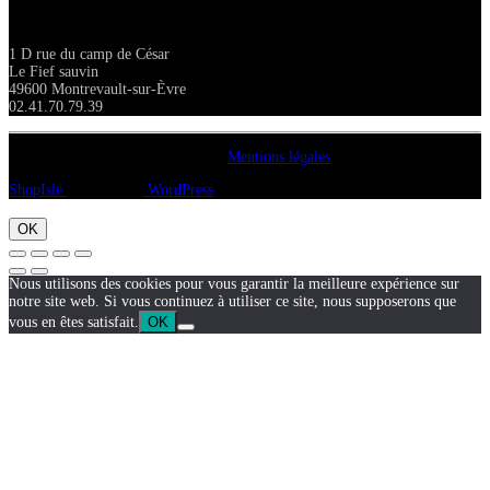
Adresse
1 D rue du camp de César
Le Fief sauvin
49600 Montrevault-sur-Èvre
02.41.70.79.39
Copyright A chacun sa pierre 2018
Mentions légales
ShopIsle
propulsé par
WordPress
OK
Nous utilisons des cookies pour vous garantir la meilleure expérience sur
notre site web. Si vous continuez à utiliser ce site, nous supposerons que
vous en êtes satisfait.
OK