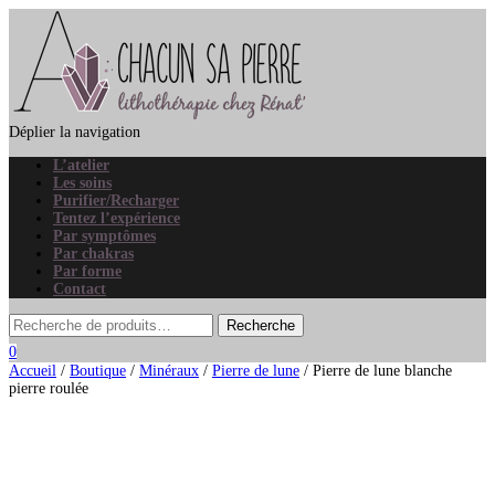
Déplier la navigation
L’atelier
Les soins
Purifier/Recharger
Tentez l’expérience
Par symptômes
Par chakras
Par forme
Contact
0
Accueil
/
Boutique
/
Minéraux
/
Pierre de lune
/ Pierre de lune blanche
pierre roulée