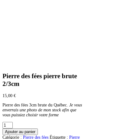
Pierre des fées pierre brute
2/3cm
15,00
€
Pierre des fées 3cm brute du Québec.
Je vous
enverrais une photo de mon stock afin que
vous puissiez choisir votre forme
quantité
de
Ajouter au panier
Pierre
Catégorie :
Pierre des fées
Étiquette :
Pierre
des