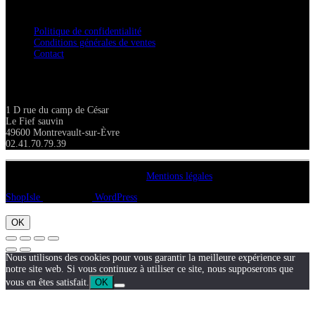
Confidentialité / Normes RGPD
Politique de confidentialité
Conditions générales de ventes
Contact
Adresse
1 D rue du camp de César
Le Fief sauvin
49600 Montrevault-sur-Èvre
02.41.70.79.39
Copyright A chacun sa pierre 2018
Mentions légales
ShopIsle
propulsé par
WordPress
OK
Nous utilisons des cookies pour vous garantir la meilleure expérience sur
notre site web. Si vous continuez à utiliser ce site, nous supposerons que
vous en êtes satisfait.
OK