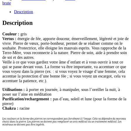
brute
fées
pierre
Description
brute
2/3cm
Description
Couleur :
gris
Vertus :
énergie de fée, apporte douceur, émerveillement, légèreté et joie de
vivre. Pierre de vœux, porte-bonheur, permet de se réaliser comme on le
souhaite. Protectrice, elle éloigne les mauvais esprits. Vous rapproche de la
Terre-Mère, vous reconnecte à la nature. Pierre de soin, aide à prendre soin
de soi et des autres.
Veille à ce que vous gardiez votre âme d’enfant et à vous ouvrir à tout ce
qui se passe devant vous. La forme va être importante, va accentuer ce que
vous voyez dans la pierre (ex. : si vous voyez le visage d’une femme, cela
accentue la protection d’une bonne fée ; si vous voyez un escargot, cela va
accentuer la patience, etc.).
Utilisations :
à porter en journée, à manipuler, sous l’oreiller la nuit, à
poser sur l’aine en méditation
Purification/rechargement :
pas d’eau, soleil et lune (pour la forme de la
pierre)
Chakra :
racine
Les couleurs et la forme des pierres ne correspondent pas forcément à l’image. Cela va dépendre du morceau
choisi dans la pierre. Les pierres ne doivent pas remplacer un avis médical ou un traitement médical. Les
minéraux ne doivent pas être ingérés.