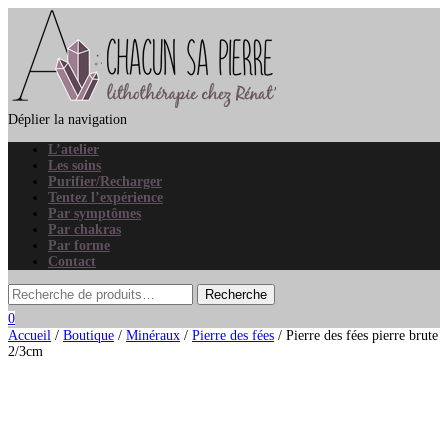
Déplier la navigation
L’atelier
Les soins
Purifier/Recharger
Tentez l’expérience
Par symptômes
Par chakras
Par forme
Contact
0
Accueil
/
Boutique
/
Minéraux
/
Pierre des fées
/ Pierre des fées pierre brute
2/3cm