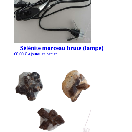
Sélénite morceau brute (lampe)
60,00
€
Ajouter au panier