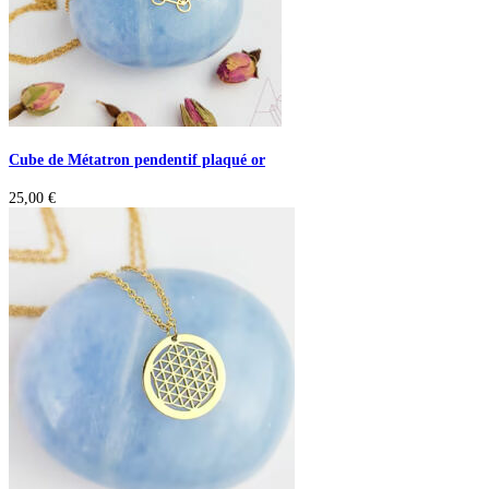
Cube de Métatron pendentif plaqué or
25,00
€