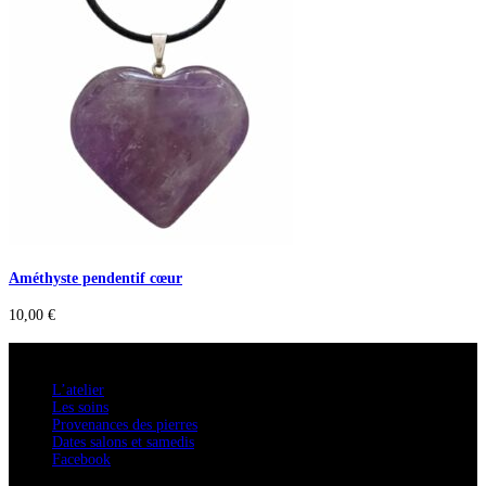
Améthyste pendentif cœur
10,00
€
A savoir
L’atelier
Les soins
Provenances des pierres
Dates salons et samedis
Facebook