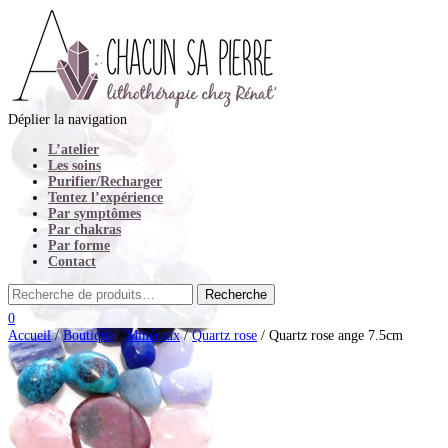
Déplier la navigation
L’atelier
Les soins
Purifier/Recharger
Tentez l’expérience
Par symptômes
Par chakras
Par forme
Contact
0
Accueil
/
Boutique
/
Minéraux
/
Quartz rose
/ Quartz rose ange 7.5cm