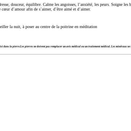
esse, douceur, équilibre. Calme les angoisses, l’anxiété, les peurs. Soigne les b
e cœur d’amour afin de s’aimer, d’être aimé et d’aimer.
iller la nuit, à poser au centre de la poitrine en méditation
si dans la pierre.
Les pierres ne doivent pas remplacer un avis médical ou un traitement médical. Les minéraux ne d