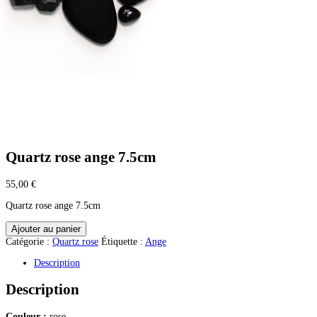
Quartz rose ange 7.5cm
55,00
€
Quartz rose ange 7.5cm
quantité
Ajouter au panier
de
Catégorie :
Quartz rose
Étiquette :
Ange
Quartz
rose
Description
ange
7.5cm
Description
Couleur :
rose