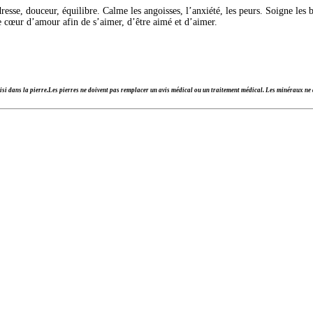
esse, douceur, équilibre. Calme les angoisses, l’anxiété, les peurs. Soigne les b
e cœur d’amour afin de s’aimer, d’être aimé et d’aimer.
si dans la pierre.
Les pierres ne doivent pas remplacer un avis médical ou un traitement médical. Les minéraux ne d