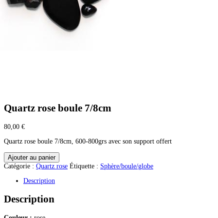
Quartz rose boule 7/8cm
80,00
€
Quartz rose boule 7/8cm, 600-800grs avec son support offert
quantité
Ajouter au panier
de
Catégorie :
Quartz rose
Étiquette :
Sphère/boule/globe
Quartz
rose
Description
boule
7/8cm
Description
Couleur :
rose