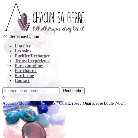
Déplier la navigation
L’atelier
Les soins
Purifier/Recharger
Tentez l’expérience
Par symptômes
Par chakras
Par forme
Contact
0
Accueil
/
Boutique
/
Minéraux
/
Quartz rose
/ Quartz rose boule 7/8cm