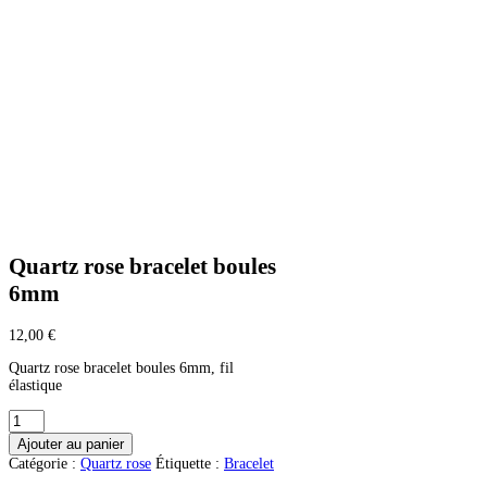
Quartz rose bracelet boules
6mm
12,00
€
Quartz rose bracelet boules 6mm, fil
élastique
quantité
de
Ajouter au panier
Quartz
Catégorie :
Quartz rose
Étiquette :
Bracelet
rose
bracelet