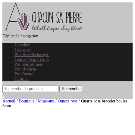
Déplier la navigation
L’atelier
Les soins
Purifier/Recharger
Tentez l’expérience
Par symptômes
Par chakras
Par forme
Contact
0
Accueil
/
Boutique
/
Minéraux
/
Quartz rose
/ Quartz rose bracelet boules
6mm