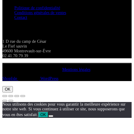
Politique de confidentialité
Conditions générales de ventes
Contact
Adresse
1 D rue du camp de César
Le Fief sauvin
49600 Montrevault-sur-Èvre
02.41.70.79.39
Copyright A chacun sa pierre 2018
Mentions légales
ShopIsle
propulsé par
WordPress
OK
Nous utilisons des cookies pour vous garantir la meilleure expérience sur
notre site web. Si vous continuez à utiliser ce site, nous supposerons que
vous en êtes satisfait.
OK