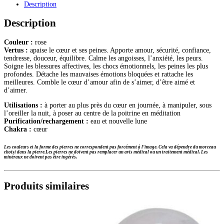
Description
boules
6mm
Description
Couleur :
rose
Vertus :
apaise le cœur et ses peines. Apporte amour, sécurité, confiance,
tendresse, douceur, équilibre. Calme les angoisses, l’anxiété, les peurs.
Soigne les blessures affectives, les chocs émotionnels, les peines les plus
profondes. Détache les mauvaises émotions bloquées et rattache les
meilleures. Comble le cœur d’amour afin de s’aimer, d’être aimé et
d’aimer.
Utilisations :
à porter au plus près du cœur en journée, à manipuler, sous
l’oreiller la nuit, à poser au centre de la poitrine en méditation
Purification/rechargement :
eau et nouvelle lune
Chakra :
cœur
Les couleurs et la forme des pierres ne correspondent pas forcément à l’image. Cela va dépendre du morceau
choisi dans la pierre.
Les pierres ne doivent pas remplacer un avis médical ou un traitement médical. Les
minéraux ne doivent pas être ingérés.
Produits similaires