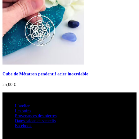
Cube de Métatron pendentif acier inoxydable
25,00
€
A savoir
L’atelier
Les soins
Provenances des pierres
Dates salons et samedis
Facebook
Confidentialité / Normes RGPD