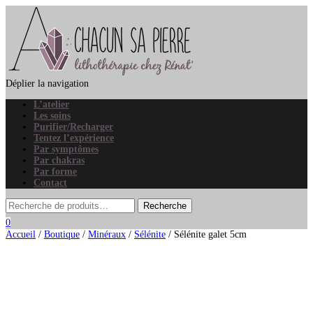
Déplier la navigation
L’atelier
Les soins
Purifier/Recharger
Tentez l’expérience
Par symptômes
Par chakras
Par forme
Contact
0
Accueil
/
Boutique
/
Minéraux
/
Sélénite
/ Sélénite galet 5cm