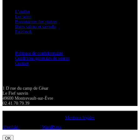
A savoir
L’atelier
Les soins
Provenances des pierres
Dates salons et samedis
Facebook
Confidentialité / Normes RGPD
Politique de confidentialité
Conditions générales de ventes
Contact
Adresse
1 D rue du camp de César
Le Fief sauvin
49600 Montrevault-sur-Èvre
02.41.70.79.39
Copyright A chacun sa pierre 2018
Mentions légales
ShopIsle
propulsé par
WordPress
OK