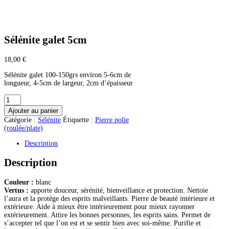
Sélénite galet 5cm
18,00
€
Sélénite galet 100-150grs environ 5-6cm de
longueur, 4-5cm de largeur, 2cm d’épaisseur
quantité
de
Ajouter au panier
Sélénite
Catégorie :
Sélénite
Étiquette :
Pierre polie
galet
(roulée/plate)
5cm
Description
Description
Couleur :
blanc
Vertus :
apporte douceur, sérénité, bienveillance et protection. Nettoie
l’aura et la protège des esprits malveillants. Pierre de beauté intérieure et
extérieure. Aide à mieux être intérieurement pour mieux rayonner
extérieurement. Attire les bonnes personnes, les esprits sains. Permet de
s’accepter tel que l’on est et se sentir bien avec soi-même. Purifie et