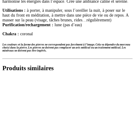
harmonise les énergies dans l’espace. Crée une ambiance calme et sereine.
Utilisations :
à porter, à manipuler, sous l’oreiller la nuit, à poser sur le
haut du front en méditation, à mettre dans une pièce de vie ou de repos. A
masser sur la peau (visage, tâches brunes, rides…régulièrement)
Purification/rechargement :
lune (pas d’eau)
Chakra :
coronal
Les couleurs et la forme des pierres ne correspondent pas forcément à l’image. Cela va dépendre du morceau
choisi dans la pierre.
Les pierres ne doivent pas remplacer un avis médical ou un traitement médical. Les
minéraux ne doivent pas être ingérés.
Produits similaires