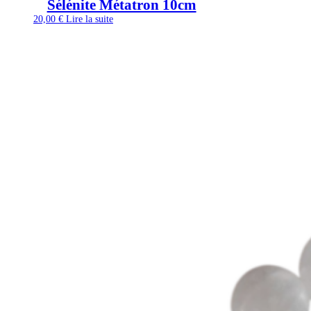
Sélénite Métatron 10cm
20,00
€
Lire la suite