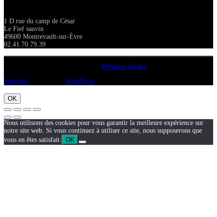
1 D rue du camp de César
Le Fief sauvin
49600 Montrevault-sur-Èvre
02.41.70.79.39
Copyright A chacun sa pierre 2018
Mentions légales
ShopIsle
propulsé par
WordPress
OK
Nous utilisons des cookies pour vous garantir la meilleure expérience sur
notre site web. Si vous continuez à utiliser ce site, nous supposerons que
vous en êtes satisfait.
OK