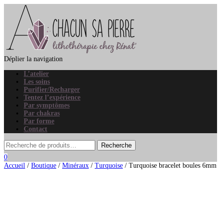
Déplier la navigation
L’atelier
Les soins
Purifier/Recharger
Tentez l’expérience
Par symptômes
Par chakras
Par forme
Contact
0
Accueil
/
Boutique
/
Minéraux
/
Turquoise
/ Turquoise bracelet boules 6mm