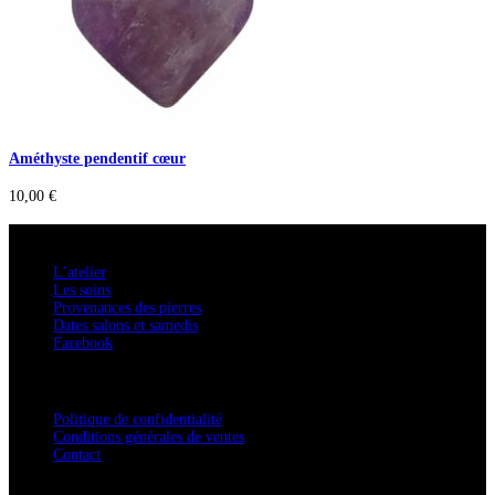
Améthyste pendentif cœur
10,00
€
A savoir
L’atelier
Les soins
Provenances des pierres
Dates salons et samedis
Facebook
Confidentialité / Normes RGPD
Politique de confidentialité
Conditions générales de ventes
Contact
Adresse