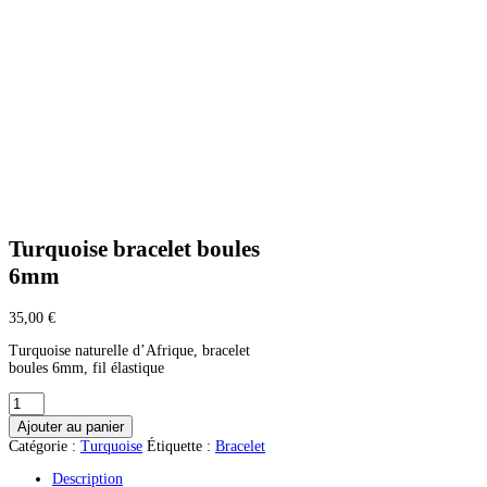
Turquoise bracelet boules
6mm
35,00
€
Turquoise naturelle d’Afrique, bracelet
boules 6mm, fil élastique
quantité
de
Ajouter au panier
Turquoise
Catégorie :
Turquoise
Étiquette :
Bracelet
bracelet
boules
Description
6mm