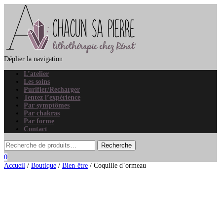
Déplier la navigation
L’atelier
Les soins
Purifier/Recharger
Tentez l’expérience
Par symptômes
Par chakras
Par forme
Contact
0
Accueil
/
Boutique
/
Bien-être
/ Coquille d’ormeau