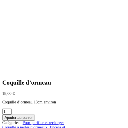
Coquille d’ormeau
18,00
€
Coquille d’ormeau 13cm environ
quantité
de
Ajouter au panier
Coquille
Catégories :
Pour purifier et recharger
,
d'ormeau
Coquille à perles/d'ormeaux
,
Encens et