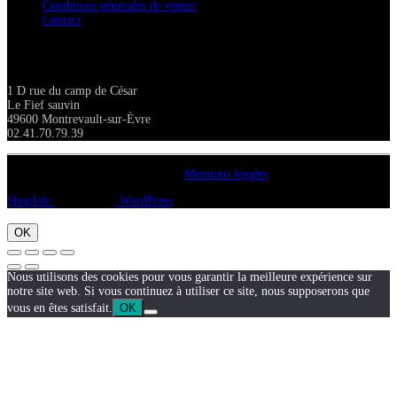
Conditions générales de ventes
Contact
Adresse
1 D rue du camp de César
Le Fief sauvin
49600 Montrevault-sur-Èvre
02.41.70.79.39
Copyright A chacun sa pierre 2018
Mentions légales
ShopIsle
propulsé par
WordPress
OK
Nous utilisons des cookies pour vous garantir la meilleure expérience sur
notre site web. Si vous continuez à utiliser ce site, nous supposerons que
vous en êtes satisfait.
OK