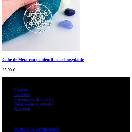
Cube de Métatron pendentif acier inoxydable
25,00
€
A savoir
L’atelier
Les soins
Provenances des pierres
Dates salons et samedis
Facebook
Confidentialité / Normes RGPD
Politique de confidentialité