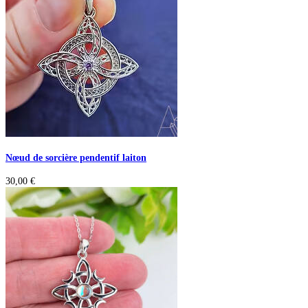
Nœud de sorcière pendentif laiton
30,00
€