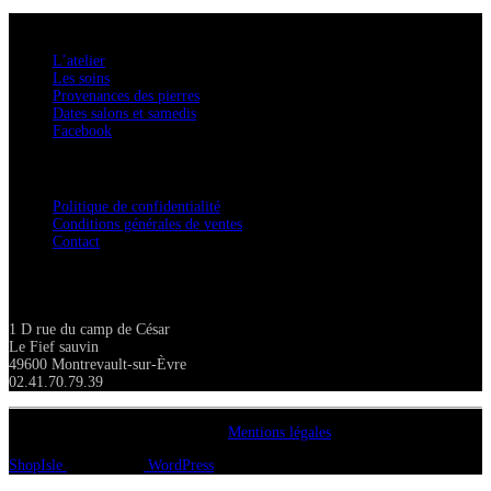
A savoir
L’atelier
Les soins
Provenances des pierres
Dates salons et samedis
Facebook
Confidentialité / Normes RGPD
Politique de confidentialité
Conditions générales de ventes
Contact
Adresse
1 D rue du camp de César
Le Fief sauvin
49600 Montrevault-sur-Èvre
02.41.70.79.39
Copyright A chacun sa pierre 2018
Mentions légales
ShopIsle
propulsé par
WordPress