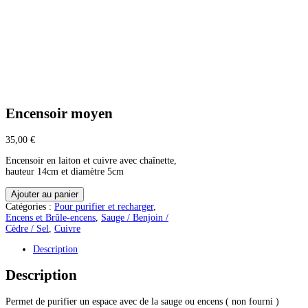
Encensoir moyen
35,00
€
Encensoir en laiton et cuivre avec chaînette,
hauteur 14cm et diamètre 5cm
quantité
Ajouter au panier
de
Catégories :
Pour purifier et recharger
,
Encensoir
Encens et Brûle-encens
,
Sauge / Benjoin /
moyen
Cèdre / Sel
,
Cuivre
Description
Description
Permet de purifier un espace avec de la sauge ou encens ( non fourni )