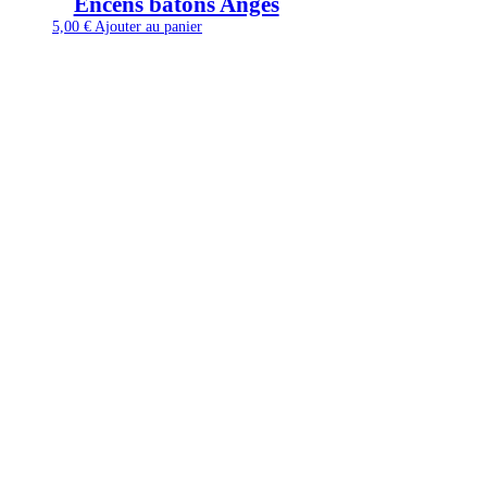
Encens bâtons Anges
5,00
€
Ajouter au panier