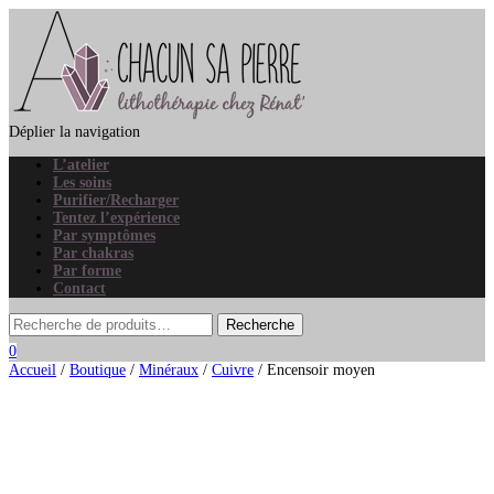
Déplier la navigation
L’atelier
Les soins
Purifier/Recharger
Tentez l’expérience
Par symptômes
Par chakras
Par forme
Contact
0
Accueil
/
Boutique
/
Minéraux
/
Cuivre
/ Encensoir moyen