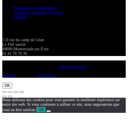
Politique de confidentialité
Conditions générales de ventes
Contact
Adresse
1 D rue du camp de César
Le Fief sauvin
49600 Montrevault-sur-Èvre
02.41.70.79.39
Copyright A chacun sa pierre 2018
Mentions légales
ShopIsle
propulsé par
WordPress
OK
Nous utilisons des cookies pour vous garantir la meilleure expérience sur
notre site web. Si vous continuez à utiliser ce site, nous supposerons que
vous en êtes satisfait.
OK