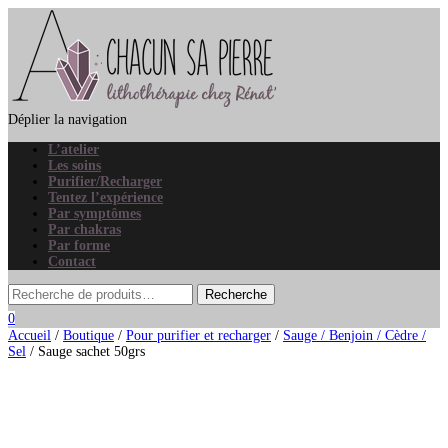
Déplier la navigation
L’atelier
Les soins
Purifier/Recharger
Tentez l’expérience
Par symptômes
Par chakras
Par forme
Contact
0
Accueil
/
Boutique
/
Pour purifier et recharger
/
Sauge / Benjoin / Cèdre /
Sel
/ Sauge sachet 50grs