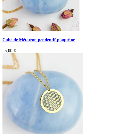
Cube de Métatron pendentif plaqué or
25,00
€