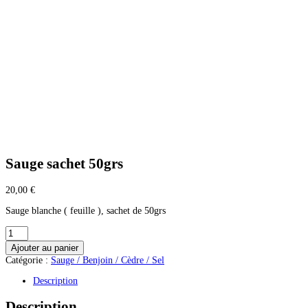
Sauge sachet 50grs
20,00
€
Sauge blanche ( feuille ), sachet de 50grs
quantité
de
Ajouter au panier
Sauge
Catégorie :
Sauge / Benjoin / Cèdre / Sel
sachet
50grs
Description
Description