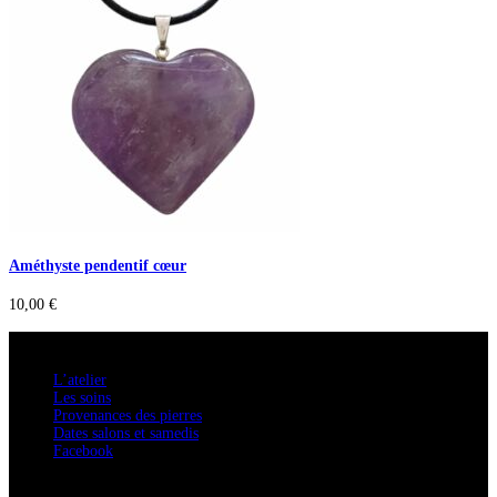
Améthyste pendentif cœur
10,00
€
A savoir
L’atelier
Les soins
Provenances des pierres
Dates salons et samedis
Facebook
Confidentialité / Normes RGPD