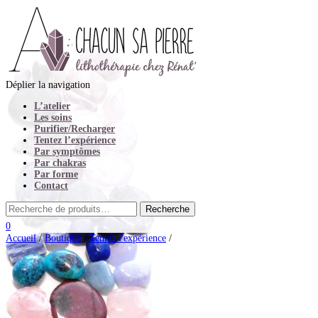
Déplier la navigation
L’atelier
Les soins
Purifier/Recharger
Tentez l’expérience
Par symptômes
Par chakras
Par forme
Contact
0
Accueil
/
Boutique
/
Tentez l'expérience
/