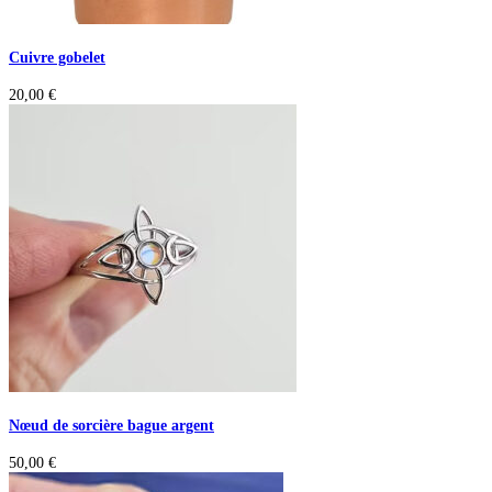
Cuivre gobelet
20,00
€
Nœud de sorcière bague argent
50,00
€