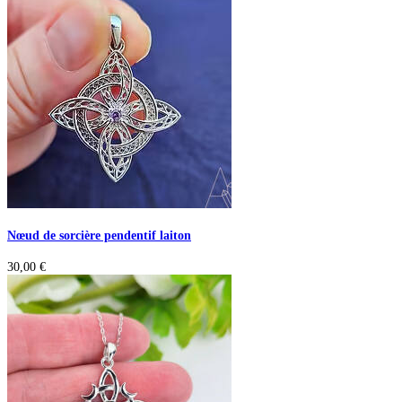
Nœud de sorcière pendentif laiton
30,00
€