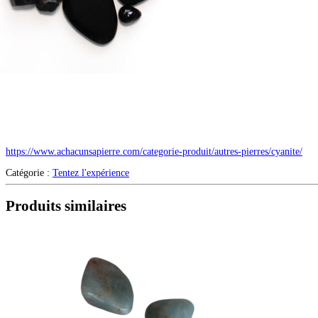
https://www.achacunsapierre.com/categorie-produit/autres-pierres/cyanite/
Catégorie :
Tentez l'expérience
Produits similaires