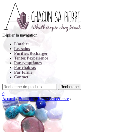
Déplier la navigation
L’atelier
Les soins
Purifier/Recharger
Tentez l’expérience
Par symptômes
Par chakras
Par forme
Contact
0
Accueil
/
Boutique
/
Tentez l'expérience
/