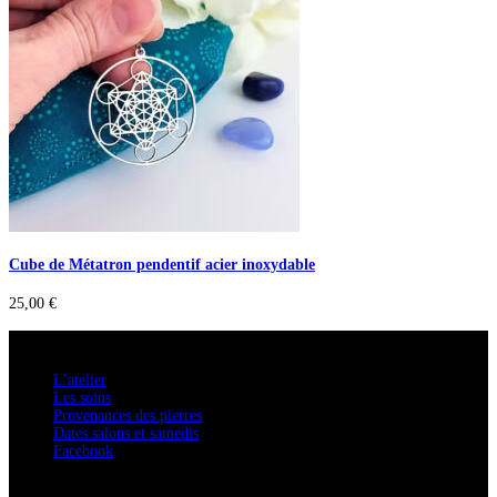
Cube de Métatron pendentif acier inoxydable
25,00
€
A savoir
L’atelier
Les soins
Provenances des pierres
Dates salons et samedis
Facebook
Confidentialité / Normes RGPD