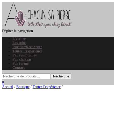
Déplier la navigation
L’atelier
Les soins
Purifier/Recharger
Tentez l’expérience
Par symptômes
Par chakras
Par forme
Contact
0
Accueil
/
Boutique
/
Tentez l'expérience
/