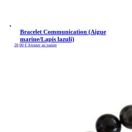
Bracelet Communication (Aigue
marine/Lapis lazuli)
20,00
€
Ajouter au panier