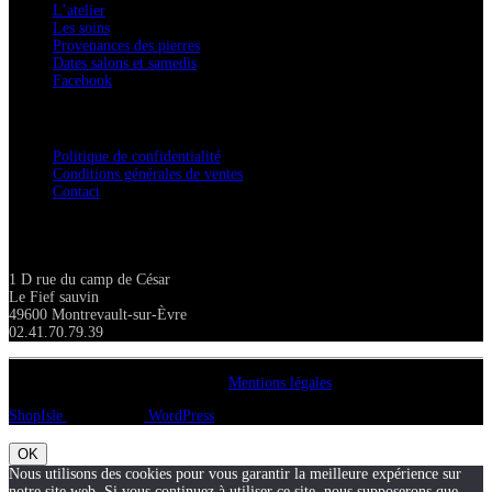
L’atelier
Les soins
Provenances des pierres
Dates salons et samedis
Facebook
Confidentialité / Normes RGPD
Politique de confidentialité
Conditions générales de ventes
Contact
Adresse
1 D rue du camp de César
Le Fief sauvin
49600 Montrevault-sur-Èvre
02.41.70.79.39
Copyright A chacun sa pierre 2018
Mentions légales
ShopIsle
propulsé par
WordPress
OK
Nous utilisons des cookies pour vous garantir la meilleure expérience sur
notre site web. Si vous continuez à utiliser ce site, nous supposerons que