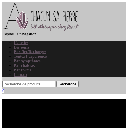
Déplier la navigation
L’atelier
Les soins
Purifier/Recharger
Tentez l’expérience
Par symptômes
Par chakras
Par forme
Contact
0