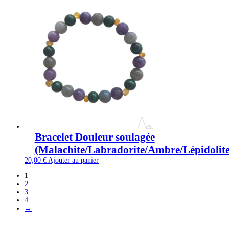
Bracelet Douleur soulagée
(Malachite/Labradorite/Ambre/Lépidolite
20,00
€
Ajouter au panier
1
2
3
4
→