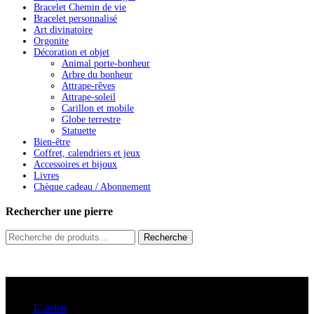
Bracelet Chemin de vie
Bracelet personnalisé
Art divinatoire
Orgonite
Décoration et objet
Animal porte-bonheur
Arbre du bonheur
Attrape-rêves
Attrape-soleil
Carillon et mobile
Globe terrestre
Statuette
Bien-être
Coffret, calendriers et jeux
Accessoires et bijoux
Livres
Chèque cadeau / Abonnement
Rechercher une pierre
Recherche
Recherche
pour :
A savoir
L’atelier