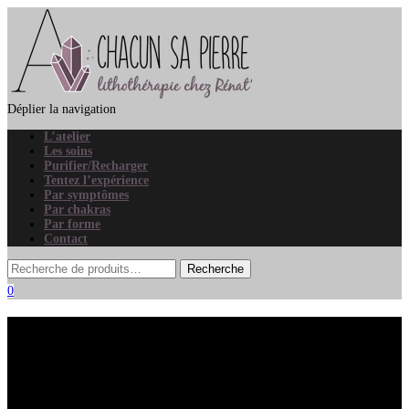
Déplier la navigation
L’atelier
Les soins
Purifier/Recharger
Tentez l’expérience
Par symptômes
Par chakras
Par forme
Contact
0