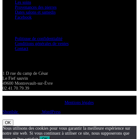
Les soins
Provenances des pierres
Dates salons et samedis
Facebook
Confidentialité / Normes RGPD
Politique de confidentialité
Conditions générales de ventes
Contact
Adresse
1 D rue du camp de César
Le Fief sauvin
49600 Montrevault-sur-Èvre
02.41.70.79.39
Copyright A chacun sa pierre 2018
Mentions légales
ShopIsle
propulsé par
WordPress
OK
Nous utilisons des cookies pour vous garantir la meilleure expérience sur
notre site web. Si vous continuez à utiliser ce site, nous supposerons que