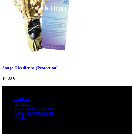
Sauge Obsidienne (Protection)
14,00
€
A savoir
L’atelier
Les soins
Provenances des pierres
Dates salons et samedis
Facebook
Confidentialité / Normes RGPD