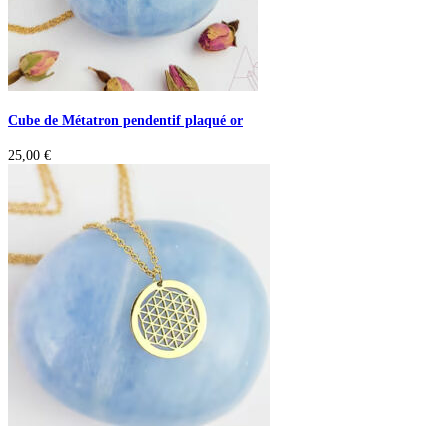
Cube de Métatron pendentif plaqué or
25,00
€