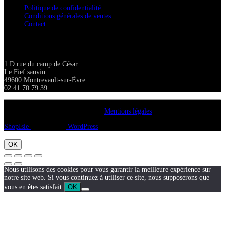
Politique de confidentialité
Conditions générales de ventes
Contact
Adresse
1 D rue du camp de César
Le Fief sauvin
49600 Montrevault-sur-Èvre
02.41.70.79.39
Copyright A chacun sa pierre 2018
Mentions légales
ShopIsle
propulsé par
WordPress
OK
Nous utilisons des cookies pour vous garantir la meilleure expérience sur
notre site web. Si vous continuez à utiliser ce site, nous supposerons que
vous en êtes satisfait.
OK