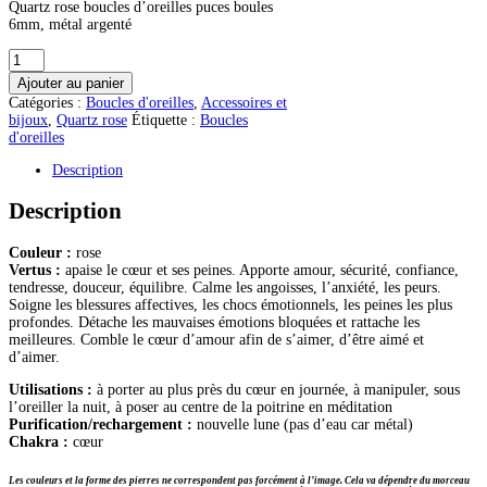
Quartz rose boucles d’oreilles puces boules
6mm, métal argenté
quantité
de
Ajouter au panier
Quartz
Catégories :
Boucles d'oreilles
,
Accessoires et
rose
bijoux
,
Quartz rose
Étiquette :
Boucles
boucles
d'oreilles
d'oreilles
puces
Description
6mm
Description
Couleur :
rose
Vertus :
apaise le cœur et ses peines. Apporte amour, sécurité, confiance,
tendresse, douceur, équilibre. Calme les angoisses, l’anxiété, les peurs.
Soigne les blessures affectives, les chocs émotionnels, les peines les plus
profondes. Détache les mauvaises émotions bloquées et rattache les
meilleures. Comble le cœur d’amour afin de s’aimer, d’être aimé et
d’aimer.
Utilisations :
à porter au plus près du cœur en journée, à manipuler, sous
l’oreiller la nuit, à poser au centre de la poitrine en méditation
Purification/rechargement :
nouvelle lune (pas d’eau car métal)
Chakra :
cœur
Les couleurs et la forme des pierres ne correspondent pas forcément à l’image. Cela va dépendre du morceau