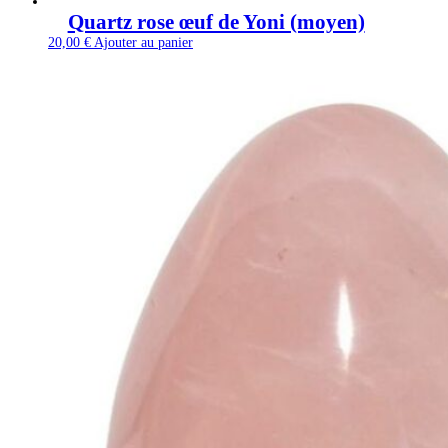
Quartz rose œuf de Yoni (moyen)
20,00
€
Ajouter au panier