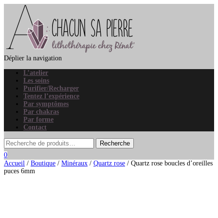
Déplier la navigation
L’atelier
Les soins
Purifier/Recharger
Tentez l’expérience
Par symptômes
Par chakras
Par forme
Contact
0
Accueil
/
Boutique
/
Minéraux
/
Quartz rose
/ Quartz rose boucles d’oreilles
puces 6mm