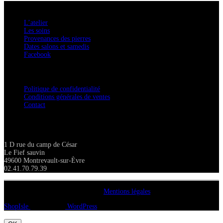
A savoir
L’atelier
Les soins
Provenances des pierres
Dates salons et samedis
Facebook
Confidentialité / Normes RGPD
Politique de confidentialité
Conditions générales de ventes
Contact
Adresse
1 D rue du camp de César
Le Fief sauvin
49600 Montrevault-sur-Èvre
02.41.70.79.39
Copyright A chacun sa pierre 2018
Mentions légales
ShopIsle
propulsé par
WordPress