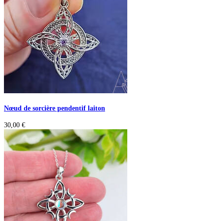
Nœud de sorcière pendentif laiton
30,00
€