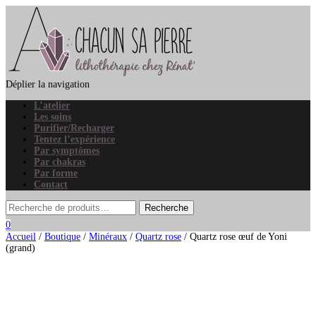
Déplier la navigation
L’atelier
Les soins
Purifier/Recharger
Tentez l’expérience
Par symptômes
Par chakras
Par forme
Contact
0
Accueil
/
Boutique
/
Minéraux
/
Quartz rose
/ Quartz rose œuf de Yoni
(grand)