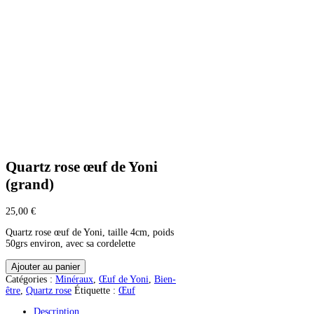
Quartz rose œuf de Yoni
(grand)
25,00
€
Quartz rose œuf de Yoni, taille 4cm, poids
50grs environ, avec sa cordelette
quantité
Ajouter au panier
de
Catégories :
Minéraux
,
Œuf de Yoni
,
Bien-
Quartz
être
,
Quartz rose
Étiquette :
Œuf
rose
œuf
Description