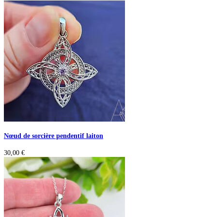
Nœud de sorcière pendentif laiton
30,00
€