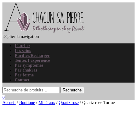
Déplier la navigation
L’atelier
Les soins
Purifier/Recharger
Tentez l’expérience
Par symptômes
Par chakras
Par forme
Contact
0
Accueil
/
Boutique
/
Minéraux
/
Quartz rose
/ Quartz rose Tortue