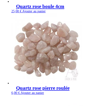
Quartz rose boule 4cm
25,00
€
Ajouter au panier
Quartz rose pierre roulée
6,00
€
Ajouter au panier