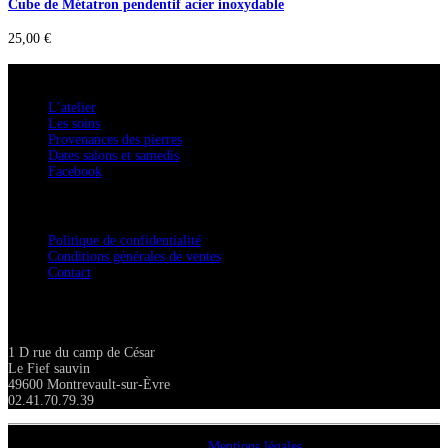
Cube de Métatron pendentif acier inoxydable
25,00
€
A savoir
L’atelier
Les soins
Provenances des pierres
Dates salons et samedis
Facebook
Confidentialité / Normes RGPD
Politique de confidentialité
Conditions générales de ventes
Contact
Adresse
1 D rue du camp de César
Le Fief sauvin
49600 Montrevault-sur-Èvre
02.41.70.79.39
Copyright A chacun sa pierre 2018
Mentions légales