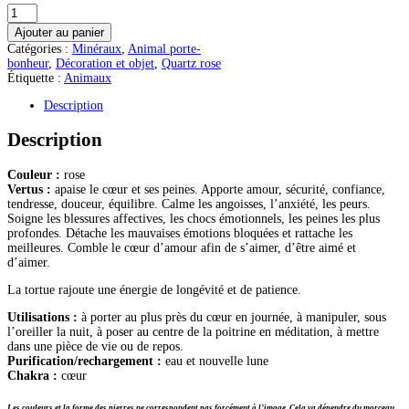
quantité
de
Ajouter au panier
Quartz
Catégories :
Minéraux
,
Animal porte-
rose
bonheur
,
Décoration et objet
,
Quartz rose
Tortue
Étiquette :
Animaux
Description
Description
Couleur :
rose
Vertus :
apaise le cœur et ses peines. Apporte amour, sécurité, confiance,
tendresse, douceur, équilibre. Calme les angoisses, l’anxiété, les peurs.
Soigne les blessures affectives, les chocs émotionnels, les peines les plus
profondes. Détache les mauvaises émotions bloquées et rattache les
meilleures. Comble le cœur d’amour afin de s’aimer, d’être aimé et
d’aimer.
La tortue rajoute une énergie de longévité et de patience.
Utilisations :
à porter au plus près du cœur en journée, à manipuler, sous
l’oreiller la nuit, à poser au centre de la poitrine en méditation, à mettre
dans une pièce de vie ou de repos.
Purification/rechargement :
eau et nouvelle lune
Chakra :
cœur
Les couleurs et la forme des pierres ne correspondent pas forcément à l’image. Cela va dépendre du morceau