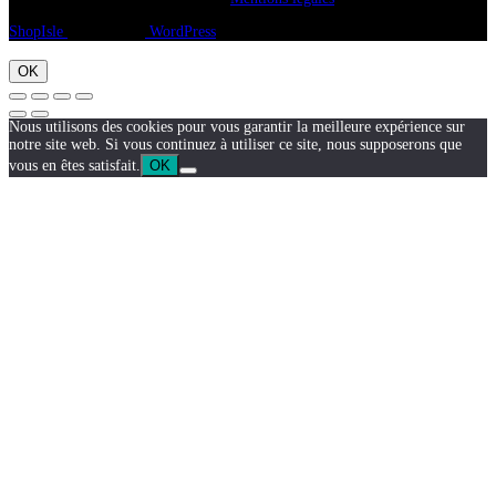
ShopIsle
propulsé par
WordPress
OK
Nous utilisons des cookies pour vous garantir la meilleure expérience sur
notre site web. Si vous continuez à utiliser ce site, nous supposerons que
vous en êtes satisfait.
OK