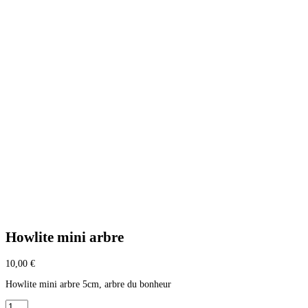
Howlite mini arbre
10,00
€
Howlite mini arbre 5cm, arbre du bonheur
quantité