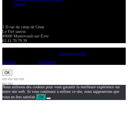
Contact
Adresse
1 D rue du camp de César
Le Fief sauvin
49600 Montrevault-sur-Èvre
02.41.70.79.39
Copyright A chacun sa pierre 2018
Mentions légales
ShopIsle
propulsé par
WordPress
OK
Nous utilisons des cookies pour vous garantir la meilleure expérience sur
notre site web. Si vous continuez à utiliser ce site, nous supposerons que
vous en êtes satisfait.
OK