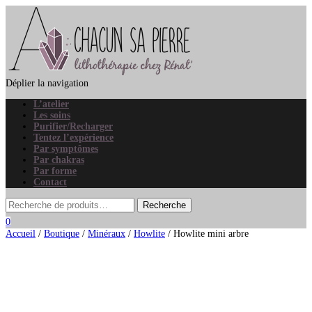
Déplier la navigation
L’atelier
Les soins
Purifier/Recharger
Tentez l’expérience
Par symptômes
Par chakras
Par forme
Contact
0
Accueil
/
Boutique
/
Minéraux
/
Howlite
/ Howlite mini arbre