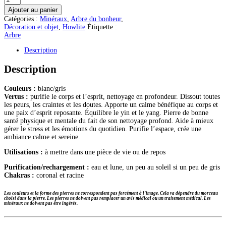
de
Ajouter au panier
Howlite
Catégories :
Minéraux
,
Arbre du bonheur
,
mini
Décoration et objet
,
Howlite
Étiquette :
arbre
Arbre
Description
Description
Couleurs :
blanc/gris
Vertus :
purifie le corps et l’esprit, nettoyage en profondeur. Dissout toutes
les peurs, les craintes et les doutes. Apporte un calme bénéfique au corps et
une paix d’esprit reposante. Équilibre le yin et le yang. Pierre de bonne
santé physique et mentale du fait de son nettoyage profond. Aide à mieux
gérer le stress et les émotions du quotidien. Purifie l’espace, crée une
ambiance calme et sereine.
Utilisations :
à mettre dans une pièce de vie ou de repos
Purification/rechargement :
eau et lune, un peu au soleil si un peu de gris
Chakras :
coronal et racine
Les couleurs et la forme des pierres ne correspondent pas forcément à l’image. Cela va dépendre du morceau
choisi dans la pierre.
Les pierres ne doivent pas remplacer un avis médical ou un traitement médical. Les
minéraux ne doivent pas être ingérés.