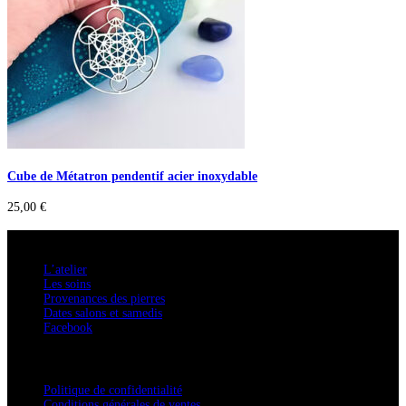
Cube de Métatron pendentif acier inoxydable
25,00
€
A savoir
L’atelier
Les soins
Provenances des pierres
Dates salons et samedis
Facebook
Confidentialité / Normes RGPD
Politique de confidentialité
Conditions générales de ventes