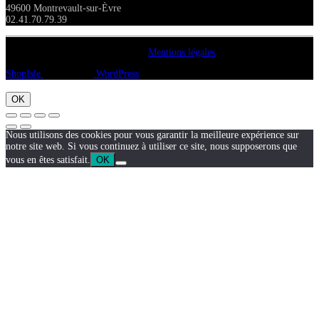
49600 Montrevault-sur-Èvre
02.41.70.79.39
Copyright A chacun sa pierre 2018
Mentions légales
ShopIsle
propulsé par
WordPress
OK
Nous utilisons des cookies pour vous garantir la meilleure expérience sur
notre site web. Si vous continuez à utiliser ce site, nous supposerons que
vous en êtes satisfait.
OK