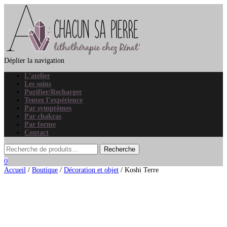
Déplier la navigation
L’atelier
Les soins
Purifier/Recharger
Tentez l’expérience
Par symptômes
Par chakras
Par forme
Contact
0
Accueil
/
Boutique
/
Décoration et objet
/ Koshi Terre