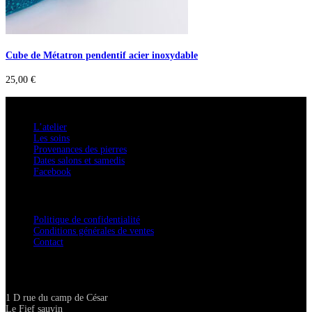
Cube de Métatron pendentif acier inoxydable
25,00
€
A savoir
L’atelier
Les soins
Provenances des pierres
Dates salons et samedis
Facebook
Confidentialité / Normes RGPD
Politique de confidentialité
Conditions générales de ventes
Contact
Adresse
1 D rue du camp de César
Le Fief sauvin