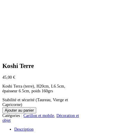
Koshi Terre
45,00
€
Koshi Terra (terre), H20cm, L6.5cm,
épaisseur 6.5cm, poids 160grs
Stabilité et sécurité (Taureau, Vierge et
Capricorne)
quantité
Ajouter au panier
de
Catégories :
Carillon et mobile
,
Décoration et
Koshi
objet
Terre
Description