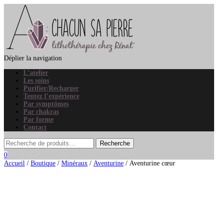
Déplier la navigation
L’atelier
Les soins
Purifier/Recharger
Tentez l’expérience
Par symptômes
Par chakras
Par forme
Contact
0
Accueil
/
Boutique
/
Minéraux
/
Aventurine
/ Aventurine cœur