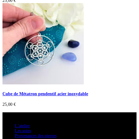
25,00
€
Cube de Métatron pendentif acier inoxydable
25,00
€
A savoir
L’atelier
Les soins
Provenances des pierres