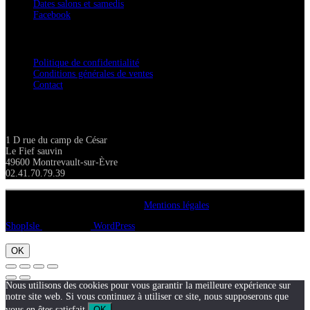
Dates salons et samedis
Facebook
Confidentialité / Normes RGPD
Politique de confidentialité
Conditions générales de ventes
Contact
Adresse
1 D rue du camp de César
Le Fief sauvin
49600 Montrevault-sur-Èvre
02.41.70.79.39
Copyright A chacun sa pierre 2018
Mentions légales
ShopIsle
propulsé par
WordPress
OK
Nous utilisons des cookies pour vous garantir la meilleure expérience sur
notre site web. Si vous continuez à utiliser ce site, nous supposerons que
vous en êtes satisfait.
OK