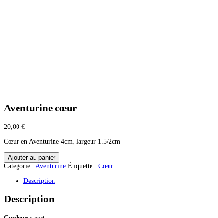
Aventurine cœur
20,00
€
Cœur en Aventurine 4cm, largeur 1.5/2cm
quantité
Ajouter au panier
de
Catégorie :
Aventurine
Étiquette :
Cœur
Aventurine
cœur
Description
Description
Couleur :
vert