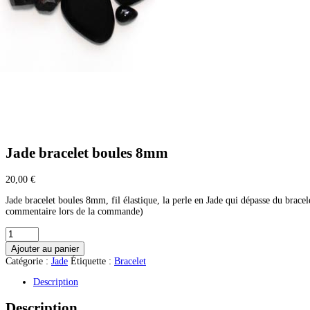
Jade bracelet boules 8mm
20,00
€
Jade bracelet boules 8mm, fil élastique, la perle en Jade qui dépasse du bracele
commentaire lors de la commande)
quantité
de
Ajouter au panier
Jade
Catégorie :
Jade
Étiquette :
Bracelet
bracelet
boules
Description
8mm
Description