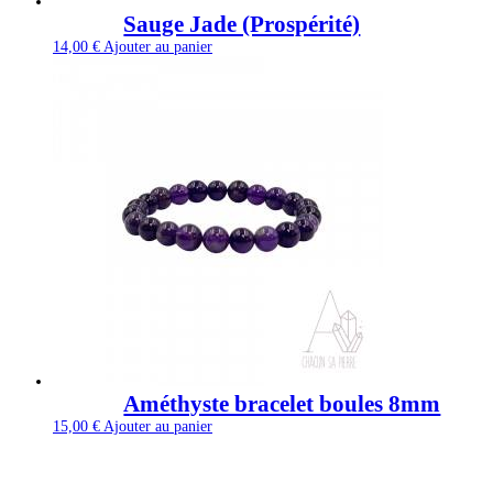
Sauge Jade (Prospérité)
14,00
€
Ajouter au panier
Améthyste bracelet boules 8mm
15,00
€
Ajouter au panier