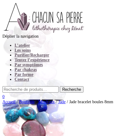
Déplier la navigation
L’atelier
Les soins
Purifier/Recharger
Tentez l’expérience
Par symptômes
Par chakras
Par forme
Contact
0
Accueil
/
Boutique
/
Minéraux
/
Jade
/ Jade bracelet boules 8mm